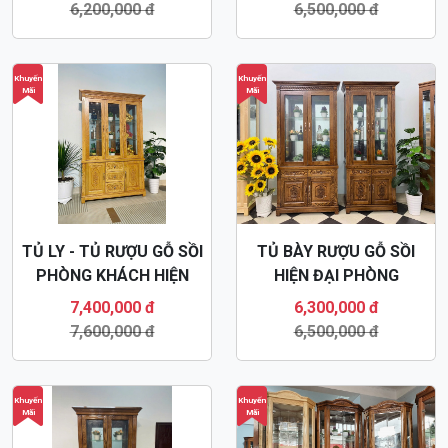
6,200,000 đ
6,500,000 đ
Khuyến
Khuyến
Mãi
Mãi
TỦ LY - TỦ RƯỢU GỖ SỒI
TỦ BÀY RƯỢU GỖ SỒI
PHÒNG KHÁCH HIỆN
HIỆN ĐẠI PHÒNG
ĐẠI TR29
KHÁCH TR24
7,400,000 đ
6,300,000 đ
7,600,000 đ
6,500,000 đ
Khuyến
Khuyến
Mãi
Mãi