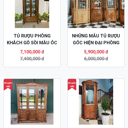
TỦ RƯỢU PHÒNG
NHỮNG MẪU TỦ RƯỢU
KHÁCH GỖ SỒI MÀU ÓC
GÓC HIỆN ĐẠI PHÒNG
CHÓ TR27
KHÁCH TR26
7,100,000 đ
5,900,000 đ
7,400,000 đ
6,000,000 đ
Khuyến
Khuyến
Mãi
Mãi