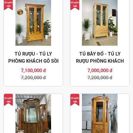
Khuyến
Khuyến
Mãi
Mãi
TỦ RƯỢU - TỦ LY
TỦ BÀY ĐỔ - TỦ LY
PHÒNG KHÁCH GỖ SỒI
RƯỢU PHÒNG KHÁCH
TR34
TR33
7,100,000 đ
7,000,000 đ
7,200,000 đ
7,200,000 đ
Khuyến
Khuyến
Mãi
Mãi