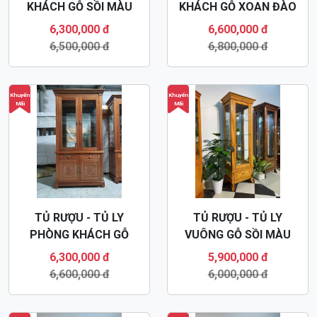
KHÁCH GỖ SỒI MÀU
KHÁCH GỖ XOAN ĐÀO
NÂU ÓC CHÓ TR38
TR37
6,300,000 đ
6,600,000 đ
6,500,000 đ
6,800,000 đ
Khuyến
Khuyến
Mãi
Mãi
TỦ RƯỢU - TỦ LY
TỦ RƯỢU - TỦ LY
PHÒNG KHÁCH GỖ
VUÔNG GỖ SỒI MÀU
XOAN ĐÀO TR36
HƯƠNG TR35
6,300,000 đ
5,900,000 đ
6,600,000 đ
6,000,000 đ