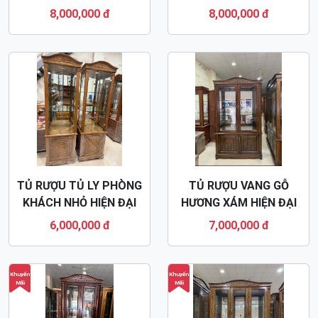
CHÓ TR43
8,000,000 đ
8,000,000 đ
TỦ RƯỢU TỦ LY PHÒNG
TỦ RƯỢU VANG GỖ
KHÁCH NHỎ HIỆN ĐẠI
HƯƠNG XÁM HIỆN ĐẠI
TR42
TR41
6,000,000 đ
7,000,000 đ
Khuyến
Khuyến
Mãi
Mãi