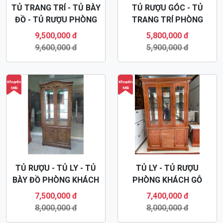
TỦ TRANG TRÍ - TỦ BÀY
TỦ RƯỢU GÓC - TỦ
ĐỒ - TỦ RƯỢU PHÒNG
TRANG TRÍ PHÒNG
KHÁCH TR23
KHÁCH GỖ XOAN ĐÀO
9,500,000 đ
5,800,000 đ
TR25
9,600,000 đ
5,900,000 đ
Khuyến
Khuyến
Mãi
Mãi
TỦ RƯỢU - TỦ LY - TỦ
TỦ LY - TỦ RƯỢU
BÀY ĐỒ PHÒNG KHÁCH
PHÒNG KHÁCH GỖ
TR22
XOAN ĐÀO HIỆN ĐẠI
7,500,000 đ
7,400,000 đ
TR21
8,000,000 đ
8,000,000 đ