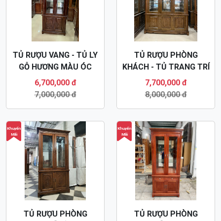
TỦ RƯỢU VANG - TỦ LY
TỦ RƯỢU PHÒNG
GỖ HƯƠNG MÀU ÓC
KHÁCH - TỦ TRANG TRÍ
CHÓ HIỆN ĐẠI TR40
- TỦ BÀY ĐỒ TR39
6,700,000 đ
7,700,000 đ
7,000,000 đ
8,000,000 đ
Khuyến
Khuyến
Mãi
Mãi
TỦ RƯỢU PHÒNG
TỦ RƯỢU PHÒNG