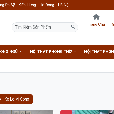
g Đa Sỹ - Kiến Hưng - Hà Đông - Hà Nội
Trang Chủ
G
HÒNG NGỦ
NỘI THẤT PHÒNG THỜ
NỘI THẤT PHÒ
 - Kệ Lò Vi Sóng