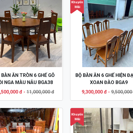
Khuyến
Mãi
 BÀN ĂN TRÒN 6 GHẾ GỖ
BỘ BÀN ĂN 6 GHẾ HIỆN ĐẠ
ỒI NGA MÀU NÂU BGA38
XOAN ĐÀO BGA9
,500,000 đ
-
11,000,000 đ
9,300,000 đ
-
9,500,000
Khuyến
Mãi