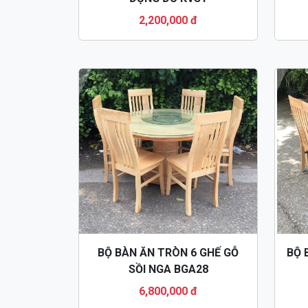
2,200,000 đ
BỘ BÀN ĂN TRÒN 6 GHẾ GỖ
BỘ 
SỒI NGA BGA28
6,800,000 đ