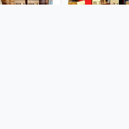
 BÀN ĂN 4 GHẾ GỖ SỒI 2
BỘ BÀN GHẾ ĂN TRÒN GỖ
TẦNG MẶT KÍNH BGA14
NGA 6 GHẾ BGA21
5,800,000 đ
6,800,000 đ