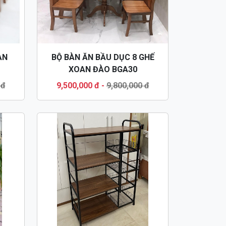
AN
BỘ BÀN ĂN BẦU DỤC 8 GHẾ
XOAN ĐÀO BGA30
 đ
9,500,000 đ
-
9,800,000 đ