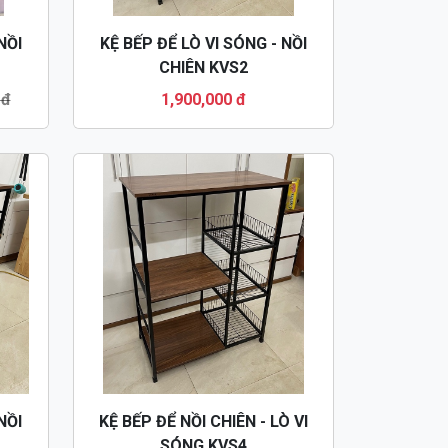
NỒI
KỆ BẾP ĐỂ LÒ VI SÓNG - NỒI
CHIÊN KVS2
 đ
1,900,000 đ
NỒI
KỆ BẾP ĐỂ NỒI CHIÊN - LÒ VI
SÓNG KVS4