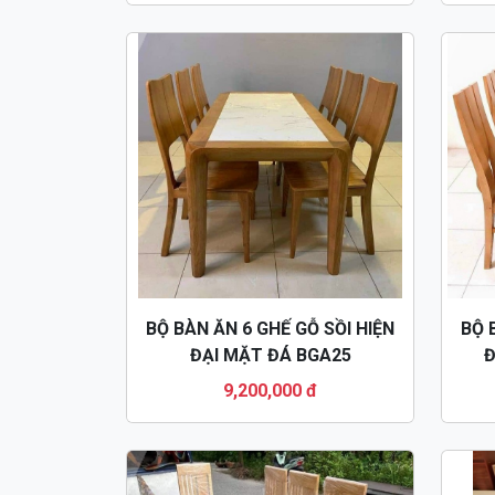
BỘ BÀN ĂN 6 GHẾ GỖ SỒI HIỆN
BỘ 
ĐẠI MẶT ĐÁ BGA25
Đ
9,200,000 đ