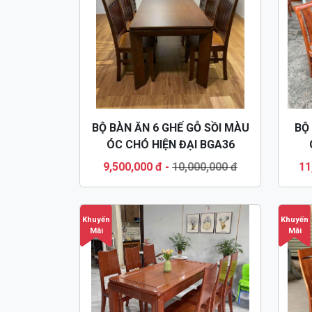
BỘ BÀN ĂN 6 GHẾ GỖ SỒI MÀU
BỘ
ÓC CHÓ HIỆN ĐẠI BGA36
9,500,000 đ
-
10,000,000 đ
11
Khuyến
Khuyến
Mãi
Mãi