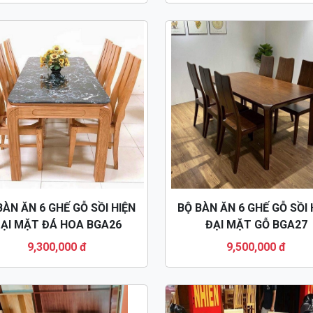
BÀN ĂN 6 GHẾ GỖ SỒI HIỆN
BỘ BÀN ĂN 6 GHẾ GỖ SỒI 
ẠI MẶT ĐÁ HOA BGA26
ĐẠI MẶT GỖ BGA27
9,300,000 đ
9,500,000 đ