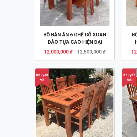
BỘ BÀN ĂN 6 GHẾ GỖ XOAN
B
ĐÀO TỰA CAO HIỆN ĐẠI
BGA31
12,000,000 đ
-
12,500,000 đ
12
Khuyến
Khuyến
Mãi
Mãi