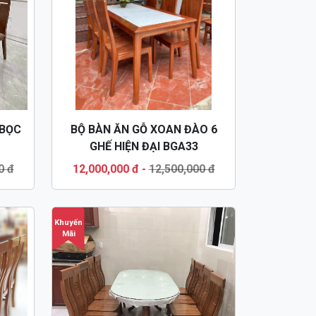
 BỌC
BỘ BÀN ĂN GỖ XOAN ĐÀO 6
GHẾ HIỆN ĐẠI BGA33
0 đ
12,000,000 đ
-
12,500,000 đ
Khuyến
Mãi