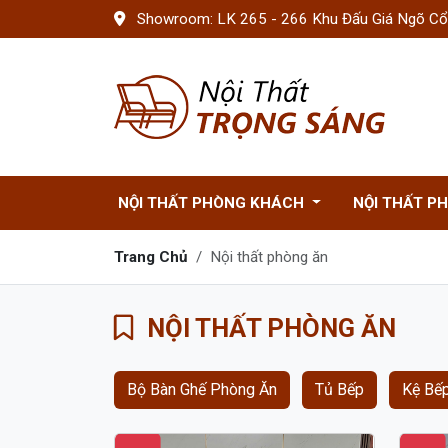
Showroom: LK 265 - 266 Khu Đấu Giá Ngõ Cổn
NỘI THẤT PHÒNG KHÁCH
NỘI THẤT P
Trang Chủ
Nội thất phòng ăn
NỘI THẤT PHÒNG ĂN
Bộ Bàn Ghế Phòng Ăn
Tủ Bếp
Kệ Bếp