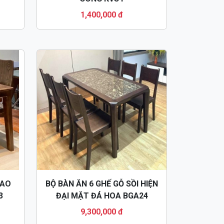
1,400,000 đ
CAO
BỘ BÀN ĂN 6 GHẾ GỖ SỒI HIỆN
3
ĐẠI MẶT ĐÁ HOA BGA24
9,300,000 đ