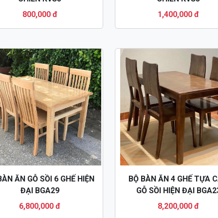
800,000 đ
1,400,000 đ
BÀN ĂN GỖ SỒI 6 GHẾ HIỆN
BỘ BÀN ĂN 4 GHẾ TỰA 
ĐẠI BGA29
GỖ SỒI HIỆN ĐẠI BGA2
6,800,000 đ
8,200,000 đ