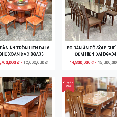
 BÀN ĂN TRÒN HIỆN ĐẠI 6
BỘ BÀN ĂN GỖ SỒI 8 GHẾ
GHẾ XOAN ĐÀO BGA35
ĐỆM HIỆN ĐẠI BGA34
,700,000 đ
-
12,000,000 đ
14,800,000 đ
-
15,000,00
Khuyến
Mãi