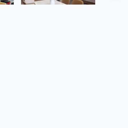
 SỒI
BỘ BÀN ĂN 6 GHẾ BỌC DA
MẶT BÀN ĐÁ BGA11
9,500,000 đ