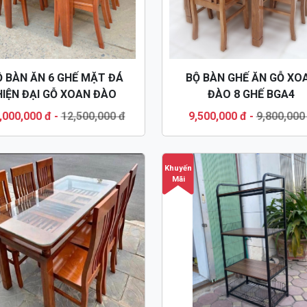
Ộ BÀN ĂN 6 GHẾ MẶT ĐÁ
BỘ BÀN GHẾ ĂN GỖ XO
HIỆN ĐẠI GỖ XOAN ĐÀO
ĐÀO 8 GHẾ BGA4
BGA32
,000,000 đ
-
12,500,000 đ
9,500,000 đ
-
9,800,000
Khuyến
Mãi