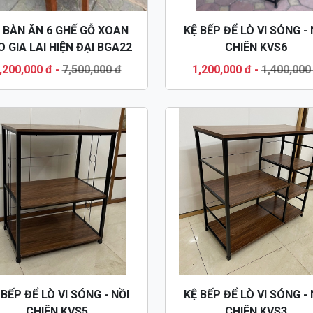
 BÀN ĂN 6 GHẾ GỖ XOAN
KỆ BẾP ĐỂ LÒ VI SÓNG - 
 GIA LAI HIỆN ĐẠI BGA22
CHIÊN KVS6
,200,000 đ
-
7,500,000 đ
1,200,000 đ
-
1,400,000
 BẾP ĐỂ LÒ VI SÓNG - NỒI
KỆ BẾP ĐỂ LÒ VI SÓNG - 
CHIÊN KVS5
CHIÊN KVS3