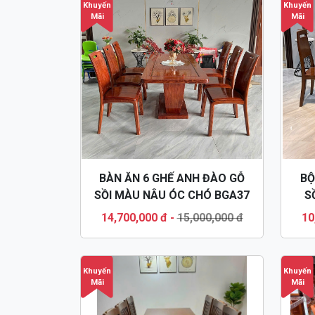
Khuyến
Khuyến
Mãi
Mãi
BÀN ĂN 6 GHẾ ANH ĐÀO GỖ
BỘ
SỒI MÀU NÂU ÓC CHÓ BGA37
S
14,700,000 đ
-
15,000,000 đ
10
Khuyến
Khuyến
Mãi
Mãi