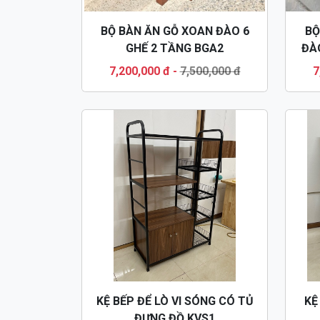
BỘ BÀN ĂN GỖ XOAN ĐÀO 6
BỘ
GHẾ 2 TẦNG BGA2
ĐÀO
7,200,000 đ
-
7,500,000 đ
7
KỆ BẾP ĐỂ LÒ VI SÓNG CÓ TỦ
KỆ
ĐỰNG ĐỒ KVS1