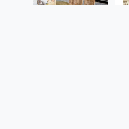
BỘ BÀN GHẾ ĂN BẦU DỤC GỖ
BỘ
SỒI 8 GHẾ BGA20
7,700,000 đ