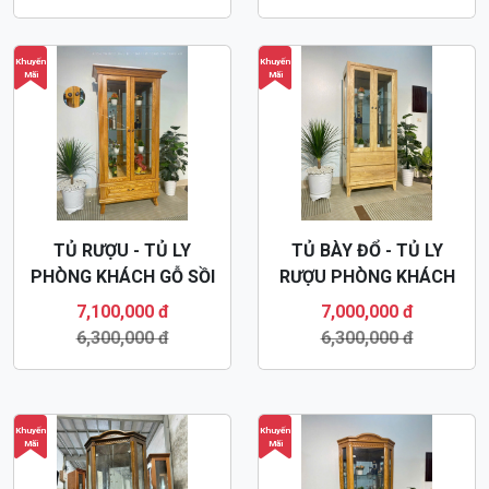
Khuyến
Khuyến
Mãi
Mãi
TỦ RƯỢU - TỦ LY
TỦ BÀY ĐỔ - TỦ LY
PHÒNG KHÁCH GỖ SỒI
RƯỢU PHÒNG KHÁCH
TR34
TR33
7,100,000 đ
7,000,000 đ
6,300,000 đ
6,300,000 đ
Khuyến
Khuyến
Mãi
Mãi