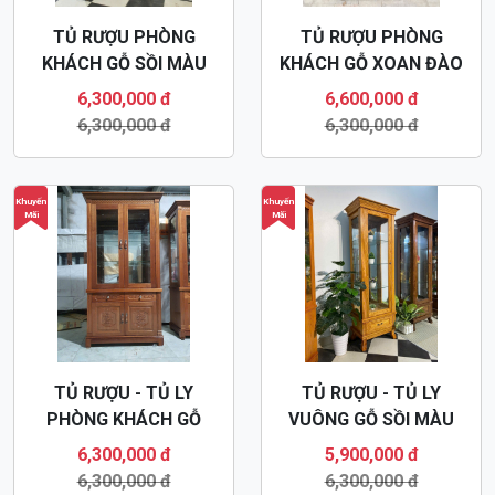
TỦ RƯỢU PHÒNG
TỦ RƯỢU PHÒNG
KHÁCH GỖ SỒI MÀU
KHÁCH GỖ XOAN ĐÀO
NÂU ÓC CHÓ TR38
TR37
6,300,000 đ
6,600,000 đ
6,300,000 đ
6,300,000 đ
Khuyến
Khuyến
Mãi
Mãi
TỦ RƯỢU - TỦ LY
TỦ RƯỢU - TỦ LY
PHÒNG KHÁCH GỖ
VUÔNG GỖ SỒI MÀU
XOAN ĐÀO TR36
HƯƠNG TR35
6,300,000 đ
5,900,000 đ
6,300,000 đ
6,300,000 đ