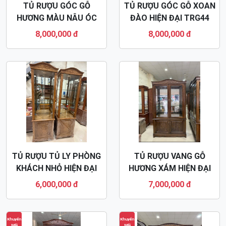
TỦ RƯỢU GÓC GỖ
TỦ RƯỢU GÓC GỖ XOAN
HƯƠNG MÀU NÂU ÓC
ĐÀO HIỆN ĐẠI TRG44
CHÓ TR43
8,000,000 đ
8,000,000 đ
TỦ RƯỢU TỦ LY PHÒNG
TỦ RƯỢU VANG GỖ
KHÁCH NHỎ HIỆN ĐẠI
HƯƠNG XÁM HIỆN ĐẠI
TR42
TR41
6,000,000 đ
7,000,000 đ
Khuyến
Khuyến
Mãi
Mãi