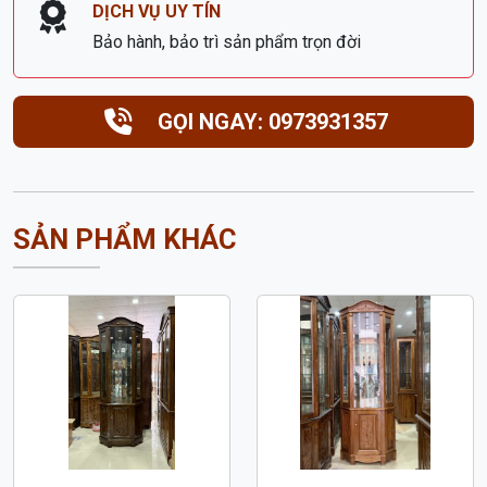
DỊCH VỤ UY TÍN
Bảo hành, bảo trì sản phẩm trọn đời
GỌI NGAY: 0973931357
SẢN PHẨM KHÁC