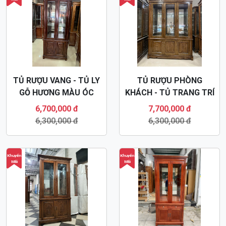
TỦ RƯỢU VANG - TỦ LY
TỦ RƯỢU PHÒNG
GỖ HƯƠNG MÀU ÓC
KHÁCH - TỦ TRANG TRÍ
CHÓ HIỆN ĐẠI TR40
- TỦ BÀY ĐỒ TR39
6,700,000 đ
7,700,000 đ
6,300,000 đ
6,300,000 đ
Khuyến
Khuyến
Mãi
Mãi