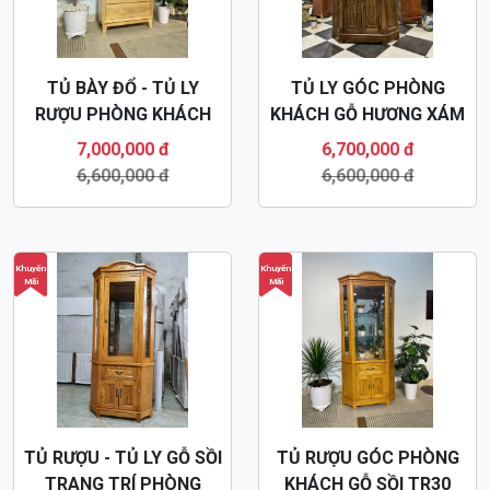
TỦ BÀY ĐỔ - TỦ LY
TỦ LY GÓC PHÒNG
RƯỢU PHÒNG KHÁCH
KHÁCH GỖ HƯƠNG XÁM
TR33
TR32
7,000,000 đ
6,700,000 đ
6,600,000 đ
6,600,000 đ
Khuyến
Khuyến
Mãi
Mãi
TỦ RƯỢU - TỦ LY GỖ SỒI
TỦ RƯỢU GÓC PHÒNG
TRANG TRÍ PHÒNG
KHÁCH GỖ SỒI TR30