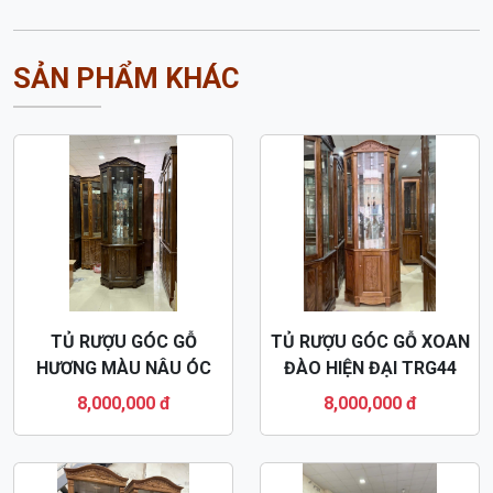
SẢN PHẨM KHÁC
TỦ RƯỢU GÓC GỖ
TỦ RƯỢU GÓC GỖ XOAN
HƯƠNG MÀU NÂU ÓC
ĐÀO HIỆN ĐẠI TRG44
CHÓ TR43
8,000,000 đ
8,000,000 đ