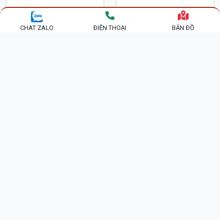
NHỮNG MẪU TỦ RƯỢU
TỦ TRANG TRÍ - TỦ BÀY
CHAT ZALO
ĐIỆN THOẠI
BẢN ĐỒ
GÓC HIỆN ĐẠI PHÒNG
ĐỒ - TỦ RƯỢU PHÒNG
KHÁCH TR26
KHÁCH TR23
5,900,000 đ
9,500,000 đ
6,600,000 đ
6,600,000 đ
Khuyến
Khuyến
Mãi
Mãi
TỦ RƯỢU GÓC - TỦ
TỦ RƯỢU - TỦ LY - TỦ
TRANG TRÍ PHÒNG
BÀY ĐỒ PHÒNG KHÁCH
KHÁCH GỖ XOAN ĐÀO
TR22
5,800,000 đ
7,500,000 đ
TR25
6,600,000 đ
6,600,000 đ