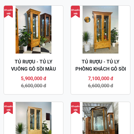
Khuyến
Khuyến
Mãi
Mãi
TỦ RƯỢU - TỦ LY
TỦ RƯỢU - TỦ LY
VUÔNG GỖ SỒI MÀU
PHÒNG KHÁCH GỖ SỒI
HƯƠNG TR35
TR34
5,900,000 đ
7,100,000 đ
6,600,000 đ
6,600,000 đ
Khuyến
Khuyến
Mãi
Mãi