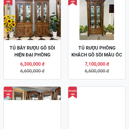
Mãi
Mãi
TỦ BÀY RƯỢU GỖ SỒI
TỦ RƯỢU PHÒNG
HIỆN ĐẠI PHÒNG
KHÁCH GỖ SỒI MÀU ÓC
KHÁCH TR24
CHÓ TR27
6,300,000 đ
7,100,000 đ
6,600,000 đ
6,600,000 đ
Khuyến
Khuyến
Mãi
Mãi