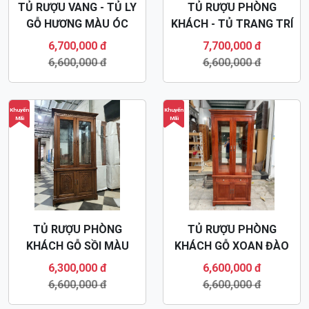
TỦ RƯỢU VANG - TỦ LY
TỦ RƯỢU PHÒNG
GỖ HƯƠNG MÀU ÓC
KHÁCH - TỦ TRANG TRÍ
CHÓ HIỆN ĐẠI TR40
- TỦ BÀY ĐỒ TR39
6,700,000 đ
7,700,000 đ
6,600,000 đ
6,600,000 đ
Khuyến
Khuyến
Mãi
Mãi
TỦ RƯỢU PHÒNG
TỦ RƯỢU PHÒNG
KHÁCH GỖ SỒI MÀU
KHÁCH GỖ XOAN ĐÀO
NÂU ÓC CHÓ TR38
TR37
6,300,000 đ
6,600,000 đ
6,600,000 đ
6,600,000 đ