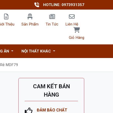
HOTLINE: 0973931357
iới Thiệu
Sản Phẩm
Tin Tức
Liên Hệ
Giỏ Hàng
NG ĂN
NỘI THẤT KHÁC
á Rẻ MDF79
CAM KẾT BÁN
HÀNG
ĐẢM BẢO CHẤT