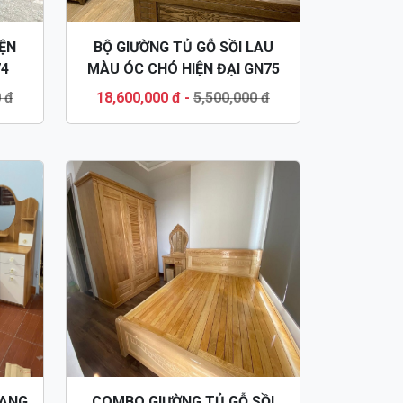
ỆN
BỘ GIƯỜNG TỦ GỖ SỒI LAU
74
MÀU ÓC CHÓ HIỆN ĐẠI GN75
 đ
18,600,000 đ
-
5,500,000 đ
RANG
COMBO GIƯỜNG TỦ GỖ SỒI