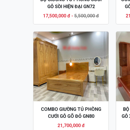
GỖ SỒI HIỆN ĐẠI GN72
GỖ
17,500,000 đ
-
5,500,000 đ
2
COMBO GIƯỜNG TỦ PHÒNG
BỘ
CƯỚI GỖ GÕ ĐỎ GN80
GỖ 
21,700,000 đ