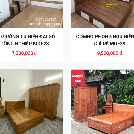
 GIƯỜNG TỦ HIỆN ĐẠI GỖ
COMBO PHÒNG NGỦ HIỆN
CÔNG NGHIỆP MDF28
GIÁ RẺ MDF39
7,500,000 đ
9,500,000 đ
Khuyến
Mãi