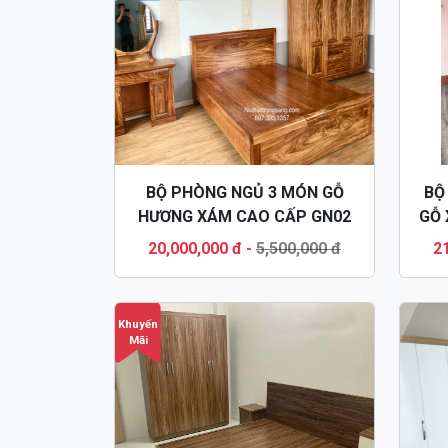
BỘ PHÒNG NGỦ 3 MÓN GỖ
BỘ
HƯƠNG XÁM CAO CẤP GN02
GỖ 
20,000,000 đ
-
5,500,000 đ
2
Khuyến
Mãi