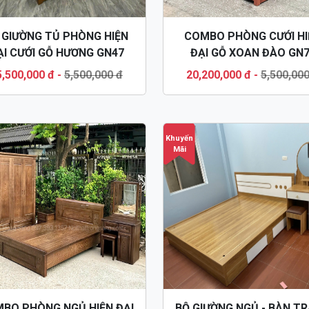
 GIƯỜNG TỦ PHÒNG HIỆN
COMBO PHÒNG CƯỚI HI
ẠI CƯỚI GỖ HƯƠNG GN47
ĐẠI GỖ XOAN ĐÀO GN
5,500,000 đ
-
5,500,000 đ
20,200,000 đ
-
5,500,000
Khuyến
Mãi
BO PHÒNG NGỦ HIỆN ĐẠI
BỘ GIƯỜNG NGỦ - BÀN T