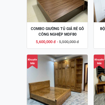
COMBO GIƯỜNG TỦ GIÁ RẺ GỖ
BỘ
CÔNG NGHIỆP MDF80
5,600,000 đ
-
5,500,000 đ
Khuyến
Khuyến
Mãi
Mãi