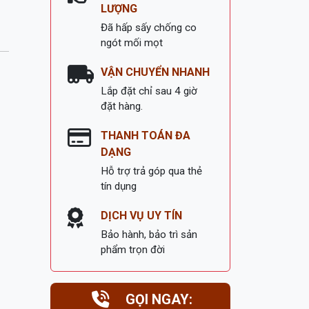
LƯỢNG
Đã hấp sấy chống co
ngót mối mọt
VẬN CHUYỂN NHANH
Lắp đặt chỉ sau 4 giờ
đặt hàng.
THANH TOÁN ĐA
DẠNG
Hỗ trợ trả góp qua thẻ
tín dụng
DỊCH VỤ UY TÍN
Bảo hành, bảo trì sản
phẩm trọn đời
GỌI NGAY: