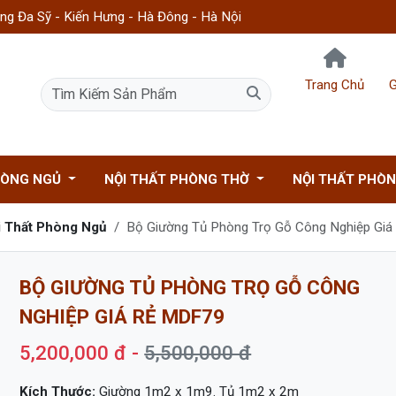
g Đa Sỹ - Kiến Hưng - Hà Đông - Hà Nội
Trang Chủ
G
HÒNG NGỦ
NỘI THẤT PHÒNG THỜ
NỘI THẤT PHÒ
 Thất Phòng Ngủ
Bộ Giường Tủ Phòng Trọ Gỗ Công Nghiệp Gi
BỘ GIƯỜNG TỦ PHÒNG TRỌ GỖ CÔNG
NGHIỆP GIÁ RẺ MDF79
5,200,000 đ -
5,500,000 đ
Kích Thước:
Giường 1m2 x 1m9. Tủ 1m2 x 2m