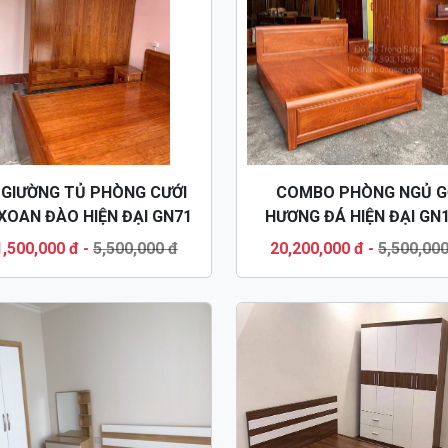
 GIƯỜNG TỦ PHÒNG CƯỚI
COMBO PHÒNG NGỦ G
XOAN ĐÀO HIỆN ĐẠI GN71
HƯƠNG ĐÁ HIỆN ĐẠI GN
1,500,000 đ
-
5,500,000 đ
20,200,000 đ
-
5,500,000