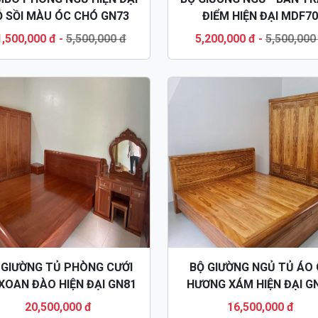
 SỒI MÀU ÓC CHÓ GN73
ĐIỂM HIỆN ĐẠI MDF70
1,500,000 đ
-
5,500,000 đ
5,200,000 đ
-
5,500,000
 GIƯỜNG TỦ PHÒNG CƯỚI
BỘ GIƯỜNG NGỦ TỦ ÁO
XOAN ĐÀO HIỆN ĐẠI GN81
HƯƠNG XÁM HIỆN ĐẠI G
20,500,000 đ
16,500,000 đ