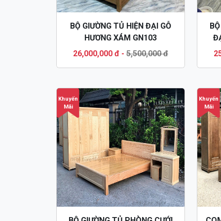
BỘ GIƯỜNG TỦ HIỆN ĐẠI GỖ
BỘ
HƯƠNG XÁM GN103
Đ
26,000,000 đ
-
5,500,000 đ
2
Khuyến
Khuyến
Mãi
Mãi
BỘ GIƯỜNG TỦ PHÒNG CƯỚI
COM