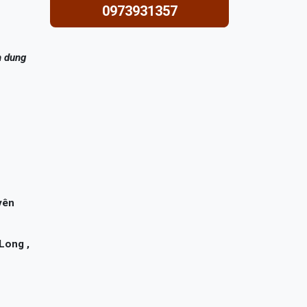
0973931357
h dung
yên
Long ,