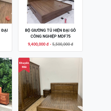
 ĐẠI
BỘ GIƯỜNG TỦ HIỆN ĐẠI GỖ
CÔNG NGHIỆP MDF75
9,400,000 đ
-
5,500,000 đ
Khuyến
Mãi