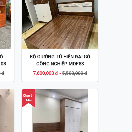
Ỗ
BỘ GIƯỜNG TỦ HIỆN ĐẠI GỖ
108
CÔNG NGHIỆP MDF83
 đ
7,600,000 đ
-
5,500,000 đ
Khuyến
Mãi