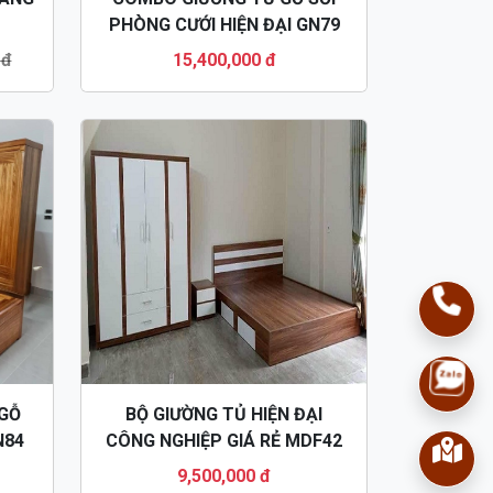
PHÒNG CƯỚI HIỆN ĐẠI GN79
 đ
15,400,000 đ
 GỖ
BỘ GIƯỜNG TỦ HIỆN ĐẠI
N84
CÔNG NGHIỆP GIÁ RẺ MDF42
9,500,000 đ