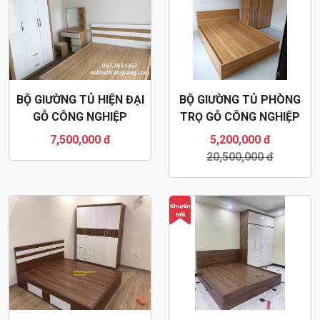
BỘ GIƯỜNG TỦ HIỆN ĐẠI
BỘ GIƯỜNG TỦ PHÒNG
GỖ CÔNG NGHIỆP
TRỌ GỖ CÔNG NGHIỆP
MDF28
GIÁ RẺ MDF79
7,500,000 đ
5,200,000 đ
20,500,000 đ
Khuyến
Mãi