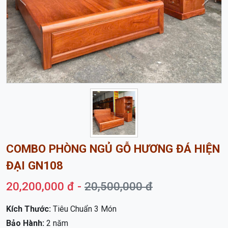
Trước
Sau
COMBO PHÒNG NGỦ GỖ HƯƠNG ĐÁ HIỆN
ĐẠI GN108
20,200,000 đ -
20,500,000 đ
Kích Thước:
Tiêu Chuẩn 3 Món
Bảo Hành:
2 năm