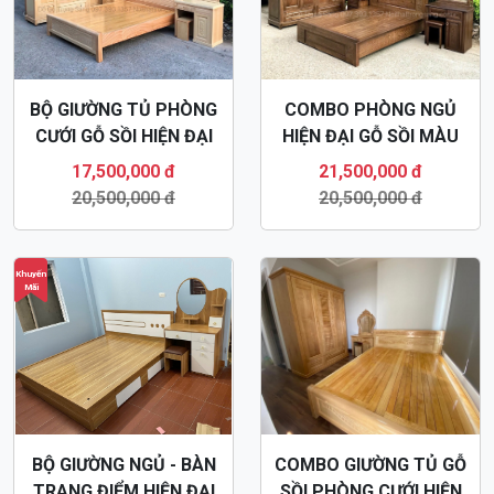
BỘ GIƯỜNG TỦ PHÒNG
COMBO PHÒNG NGỦ
CƯỚI GỖ SỒI HIỆN ĐẠI
HIỆN ĐẠI GỖ SỒI MÀU
GN72
ÓC CHÓ GN73
17,500,000 đ
21,500,000 đ
20,500,000 đ
20,500,000 đ
Khuyến
Mãi
BỘ GIƯỜNG NGỦ - BÀN
COMBO GIƯỜNG TỦ GỖ
TRANG ĐIỂM HIỆN ĐẠI
SỒI PHÒNG CƯỚI HIỆN