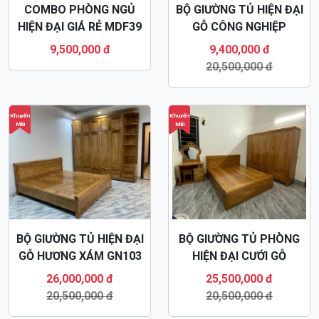
COMBO PHÒNG NGỦ
BỘ GIƯỜNG TỦ HIỆN ĐẠI
HIỆN ĐẠI GIÁ RẺ MDF39
GỖ CÔNG NGHIỆP
MDF75
9,500,000 đ
9,400,000 đ
20,500,000 đ
Khuyến
Khuyến
Mãi
Mãi
BỘ GIƯỜNG TỦ HIỆN ĐẠI
BỘ GIƯỜNG TỦ PHÒNG
GỖ HƯƠNG XÁM GN103
HIỆN ĐẠI CƯỚI GỖ
HƯƠNG GN47
26,000,000 đ
25,500,000 đ
20,500,000 đ
20,500,000 đ