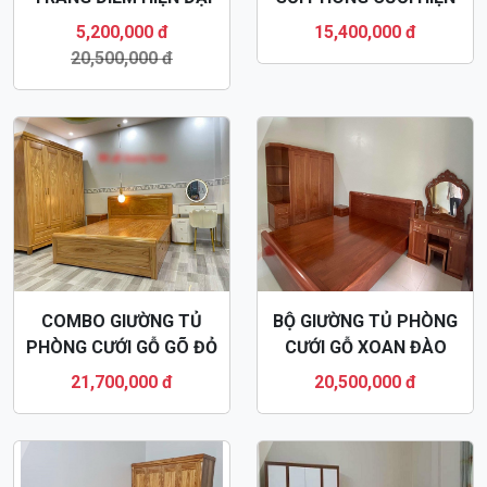
MDF70
ĐẠI GN79
5,200,000 đ
15,400,000 đ
20,500,000 đ
COMBO GIƯỜNG TỦ
BỘ GIƯỜNG TỦ PHÒNG
PHÒNG CƯỚI GỖ GÕ ĐỎ
CƯỚI GỖ XOAN ĐÀO
GN80
HIỆN ĐẠI GN81
21,700,000 đ
20,500,000 đ