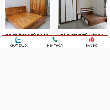
BỘ GIƯỜNG NGỦ TỦ ÁO
BỘ GIƯỜNG TỦ HIỆN ĐẠI
GỖ HƯƠNG XÁM HIỆN
CÔNG NGHIỆP GIÁ RẺ
CHAT ZALO
ĐIỆN THOẠI
BẢN ĐỒ
ĐẠI GN84
MDF42
16,500,000 đ
9,500,000 đ
BỘ GIƯỜNG TỦ PHÒNG
BỘ GIƯỜNG TỦ GỖ