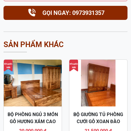
GỌI NGAY: 0973931357
SẢN PHẨM KHÁC
Khuyến
Khuyến
Mãi
Mãi
BỘ PHÒNG NGỦ 3 MÓN
BỘ GIƯỜNG TỦ PHÒNG
GỖ HƯƠNG XÁM CAO
CƯỚI GỖ XOAN ĐÀO
CẤP GN02
HIỆN ĐẠI GN71
20,000,000 đ
21,500,000 đ