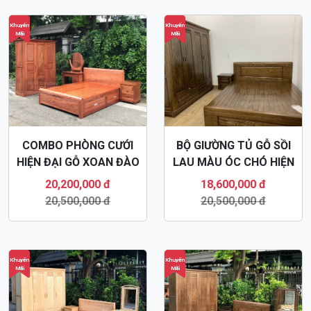
Khuyến
Khuyến
Mãi
Mãi
COMBO PHÒNG CƯỚI
BỘ GIƯỜNG TỦ GỖ SỒI
HIỆN ĐẠI GỖ XOAN ĐÀO
LAU MÀU ÓC CHÓ HIỆN
GN74
ĐẠI GN75
20,200,000 đ
18,600,000 đ
20,500,000 đ
20,500,000 đ
Khuyến
Khuyến
Mãi
Mãi