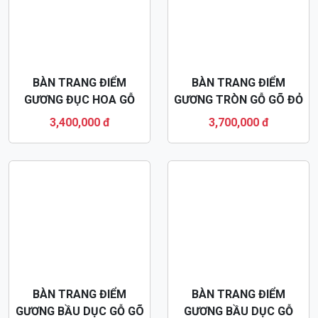
BÀN TRANG ĐIỂM
BÀN TRANG ĐIỂM
GƯƠNG ĐỤC HOA GỖ
GƯƠNG TRÒN GỖ GÕ ĐỎ
GÕ ĐỎ 80CM BTD41
BTD43
3,400,000 đ
3,700,000 đ
BÀN TRANG ĐIỂM
BÀN TRANG ĐIỂM
GƯƠNG BẦU DỤC GỖ GÕ
GƯƠNG BẦU DỤC GỖ
ĐỎ BTD44
XOAN ĐÀO 80CM
3,700,000 đ
3,200,000 đ
BTD11