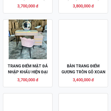
TRANG ĐIỂM MẶT ĐÁ
BÀN TRANG ĐIỂM
NHẬP KHẨU HIỆN ĐẠI
GƯƠNG TRÒN GỖ XOAN
BTD40
ĐÀO 1M BTD40
3,700,000 đ
3,400,000 đ