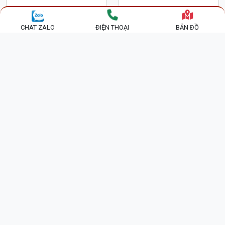
CHAT ZALO
ĐIỆN THOẠI
BẢN ĐỒ
BÀN TRANG ĐIỂM HIỆN
BÀN TRANG ĐIỂM GỖ
ĐẠI GƯƠNG BẦU DỤC
HƯƠNG XÁM 1M BTD19
GỖ CÔNG NGHIỆP
1,600,000 đ
3,600,000 đ
BTD22