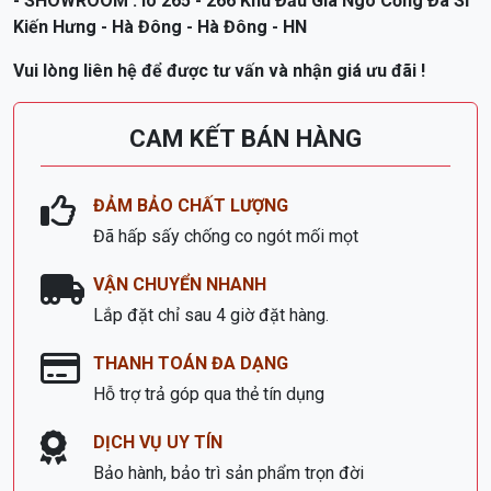
CAM KẾT BÁN HÀNG
ĐẢM BẢO CHẤT LƯỢNG
Đã hấp sấy chống co ngót mối mọt
VẬN CHUYỂN NHANH
Lắp đặt chỉ sau 4 giờ đặt hàng.
THANH TOÁN ĐA DẠNG
Hỗ trợ trả góp qua thẻ tín dụng
DỊCH VỤ UY TÍN
Bảo hành, bảo trì sản phẩm trọn đời
GỌI NGAY: 0973931357