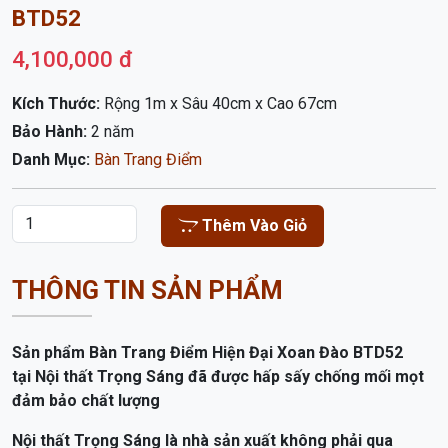
Kích Thước:
Rộng 1m x Sâu 40cm x Cao 67cm
Bảo Hành:
2 năm
Danh Mục:
Bàn Trang Điểm
Thêm Vào Giỏ
THÔNG TIN SẢN PHẨM
Sản phẩm Bàn Trang Điểm Hiện Đại Xoan Đào BTD52
tại
Nội thất Trọng Sáng đã được hấp sấy chống mối mọt
đảm bảo chất lượng
Nội thất Trọng Sáng là nhà sản xuất không phải qua
trung gian, chúng tôi luôn có hàng trưng bày sẵn cho
khách dễ hình dung sản phẩm, Chuyên bán buôn , bán lẻ
.Xin mời quý khách đến tham quan và mua hàng .