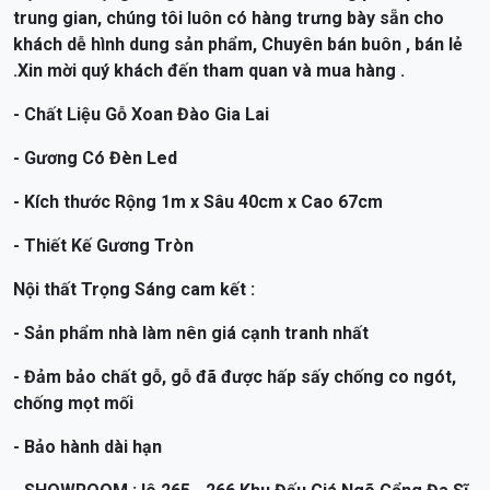
- Chất Liệu Gỗ Xoan Đào Gia Lai
- Gương Có Đèn Led
- Kích thước Rộng 1m x Sâu 40cm x Cao 67cm
- Thiết Kế Gương Tròn
Nội thất Trọng Sáng cam kết :
- Sản phẩm nhà làm nên giá cạnh tranh nhất
- Đảm bảo chất gỗ, gỗ đã được hấp sấy chống co ngót,
chống mọt mối
- Bảo hành dài hạn
- SHOWROOM : lô 265 - 266 Khu Đấu Giá Ngõ Cổng Đa Sĩ
Kiến Hưng - Hà Đông - Hà Đông - HN
Vui lòng liên hệ để được tư vấn và nhận giá ưu đãi !