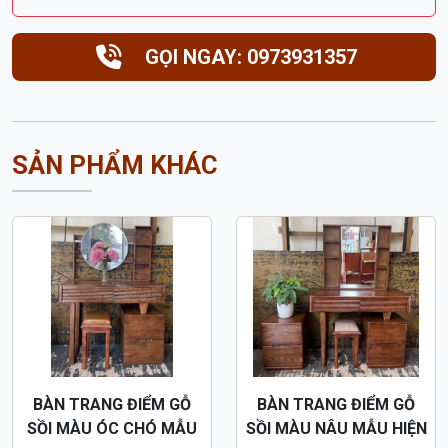
SẢN PHẨM KHÁC
BÀN TRANG ĐIỂM GỖ
BÀN TRANG ĐIỂM GỖ
SỒI MÀU ÓC CHÓ MẪU
SỒI MÀU NÂU MẪU HIỆN
HIỆN ĐẠI BTD51
ĐẠI BTD50
3,900,000 đ
3,900,000 đ