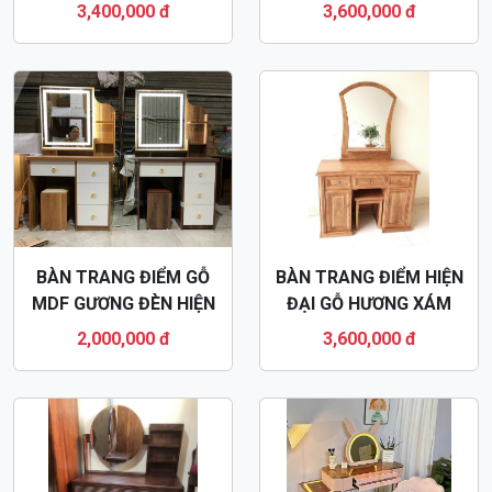
BÀN TRANG ĐIỂM GỖ
BÀN TRANG ĐIỂM HIỆN
MDF GƯƠNG ĐÈN HIỆN
ĐẠI GỖ HƯƠNG XÁM
ĐẠI BTD48
BTD49
2,000,000 đ
3,600,000 đ