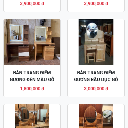
BÀN TRANG ĐIỂM
BÀN TRANG ĐIỂM
GƯƠNG ĐÈN MÀU GỖ
GƯƠNG BẦU DỤC GỖ
BTD46
SỒI NGA BTD42
1,800,000 đ
3,000,000 đ