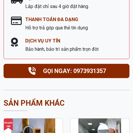
Lắp đặt chỉ sau 4 giờ đặt hàng.
THANH TOÁN ĐA DẠNG
Hỗ trợ trả góp qua thẻ tín dụng
DỊCH VỤ UY TÍN
Bảo hành, bảo trì sản phẩm trọn đời
GỌI NGAY: 0973931357
SẢN PHẨM KHÁC
Khuyến
Mãi