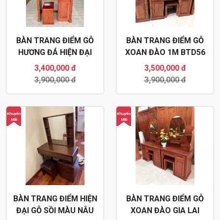
BÀN TRANG ĐIỂM GỖ
BÀN TRANG ĐIỂM GỖ
HƯƠNG ĐÁ HIỆN ĐẠI
XOAN ĐÀO 1M BTD56
BTD58
3,400,000 đ
3,500,000 đ
3,900,000 đ
3,900,000 đ
Khuyến
Khuyến
Mãi
Mãi
BÀN TRANG ĐIỂM HIỆN
BÀN TRANG ĐIỂM GỖ
ĐẠI GỖ SỒI MÀU NÂU
XOAN ĐÀO GIA LAI