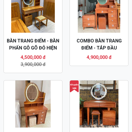
BÀN TRANG ĐIỂM - BÀN
COMBO BÀN TRANG
PHẤN GỖ GÕ ĐỎ HIỆN
ĐIỂM - TÁP ĐẦU
ĐẠI BTD63
GIƯỜNG XOAN ĐÀO
4,500,000 đ
4,900,000 đ
BTD64
3,900,000 đ
Khuyến
Mãi