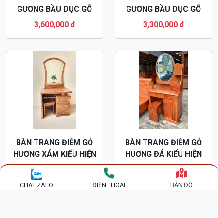
GƯƠNG BẦU DỤC GỖ
GƯƠNG BẦU DỤC GỖ
HƯƠNG XÁM BTD35
HUƠNG XÁM BTD09
3,600,000 đ
3,300,000 đ
BÀN TRANG ĐIỂM GỖ
BÀN TRANG ĐIỂM GỖ
HƯƠNG XÁM KIỂU HIỆN
HUƠNG ĐÁ KIỂU HIỆN
ĐẠI BTD05
ĐẠI BTD47
3,400,000 đ
3,600,000 đ
CHAT ZALO
ĐIỆN THOẠI
BẢN ĐỒ