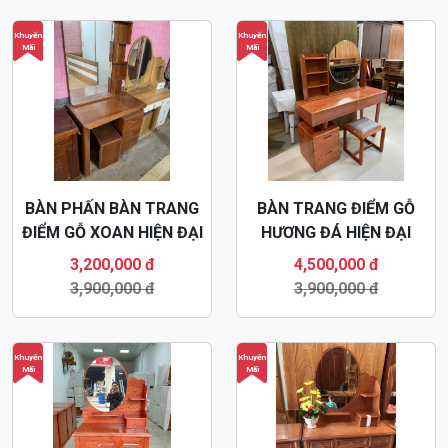
Khuyến
Khuyến
Mãi
Mãi
BÀN PHẤN BÀN TRANG
BÀN TRANG ĐIỂM GỖ
ĐIỂM GỖ XOAN HIỆN ĐẠI
HƯƠNG ĐÁ HIỆN ĐẠI
BTD59
BTD54
3,200,000 đ
4,500,000 đ
3,900,000 đ
3,900,000 đ
Khuyến
Khuyến
Mãi
Mãi