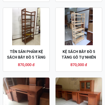
TÊN SẢN PHẨM KỆ
KỆ SÁCH BÀY ĐỒ 5
SÁCH BÀY ĐỒ 5 TẦNG
TẦNG GỖ TỰ NHIÊN
GỖ TỰ NHIÊN KS03
KS03
870,000 đ
870,000 đ