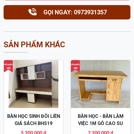
GỌI NGAY: 0973931357
SẢN PHẨM KHÁC
Khuyến
Khuyến
Mãi
Mãi
BÀN HỌC SINH ĐÔI LIỀN
BÀN HỌC - BÀN LÀM
GIÁ SÁCH BHS19
VIỆC 1M GỖ CAO SU
BHS12
5,300,000 đ
2,300,000 đ