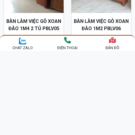
BÀN LÀM VIỆC GỖ XOAN
BÀN LÀM VIỆC GỖ XOAN
ĐÀO 1M4 2 TỦ PBLV05
ĐÀO 1M2 PBLV06
4,200,000 đ
3,500,000 đ
CHAT ZALO
ĐIỆN THOẠI
BẢN ĐỒ
TIN TỨC