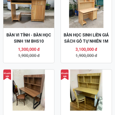
BÀN VI TÍNH - BÀN HỌC
BÀN HỌC SINH LIỀN GIÁ
SINH 1M BHS10
SÁCH GỖ TỰ NHIÊN 1M
BHS13
1,300,000 đ
3,100,000 đ
1,900,000 đ
1,900,000 đ
Khuyến
Khuyến
Mãi
Mãi