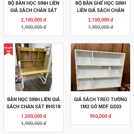
BỘ BÀN HỌC SINH LIỀN
BỘ BÀN GHẾ HỌC SINH
GIÁ SÁCH CHÂN SẮT
LIỀN GIÁ SÁCH CHÂN
BHS16
SẮT BHS17
2,100,000 đ
2,100,000 đ
1,900,000 đ
1,900,000 đ
Khuyến
Mãi
BÀN HỌC SINH LIỀN GIÁ
GIÁ SÁCH TREO TƯỜNG
SÁCH CHÂN SẮT BHS18
1M2 GỖ MDF GS03
1,500,000 đ
950,000 đ
1,900,000 đ