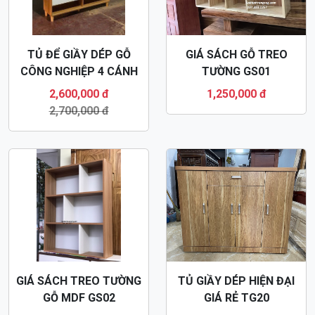
TỦ ĐỂ GIẦY DÉP GỖ
GIÁ SÁCH GỖ TREO
CÔNG NGHIỆP 4 CÁNH
TƯỜNG GS01
TG31
2,600,000 đ
1,250,000 đ
2,700,000 đ
GIÁ SÁCH TREO TƯỜNG
TỦ GIẦY DÉP HIỆN ĐẠI
GỖ MDF GS02
GIÁ RẺ TG20