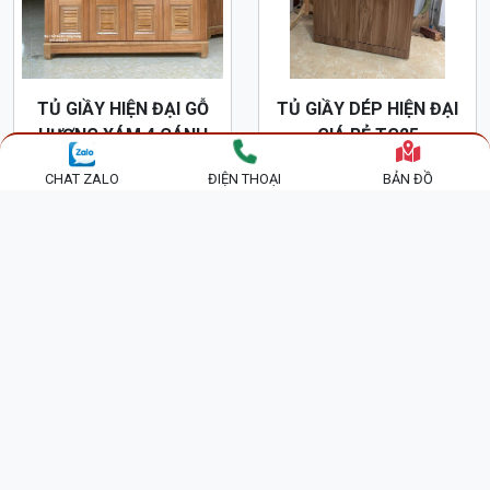
TỦ GIẦY HIỆN ĐẠI GỖ
TỦ GIẦY DÉP HIỆN ĐẠI
HƯƠNG XÁM 4 CÁNH
GIÁ RẺ TG25
1M2 TG23
3,450,000 đ
1,000,000 đ
CHAT ZALO
ĐIỆN THOẠI
BẢN ĐỒ
TỦ GIẦY DÉP GỖ XOAN
TỦ GIẦY THÔNG MINH
ĐÀO GIA LAI CAO CẤP 3
MDF CHỐNG ẨM 3
CÁNH TG26
CÁNH LẬT MÀU SỒI