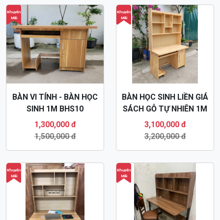
Khuyến
Khuyến
Mãi
Mãi
BÀN VI TÍNH - BÀN HỌC
BÀN HỌC SINH LIỀN GIÁ
SINH 1M BHS10
SÁCH GỖ TỰ NHIÊN 1M
BHS13
1,300,000 đ
3,100,000 đ
1,500,000 đ
3,200,000 đ
Khuyến
Khuyến
Mãi
Mãi