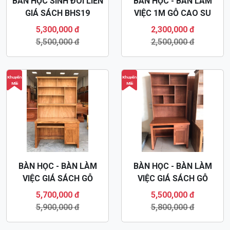
BÀN HỌC SINH ĐÔI LIỀN
BÀN HỌC - BÀN LÀM
GIÁ SÁCH BHS19
VIỆC 1M GỖ CAO SU
BHS12
5,300,000 đ
2,300,000 đ
5,500,000 đ
2,500,000 đ
Khuyến
Khuyến
Mãi
Mãi
BÀN HỌC - BÀN LÀM
BÀN HỌC - BÀN LÀM
VIỆC GIÁ SÁCH GỖ
VIỆC GIÁ SÁCH GỖ
HƯƠNG XÁM BHS14
XOAN ĐÀO BHS15
5,700,000 đ
5,500,000 đ
5,900,000 đ
5,800,000 đ