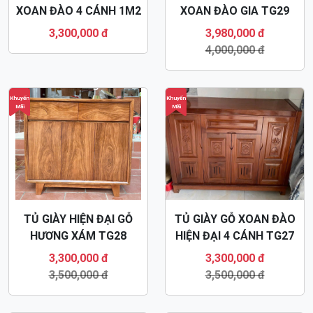
XOAN ĐÀO 4 CÁNH 1M2
XOAN ĐÀO GIA TG29
TG22
3,300,000 đ
3,980,000 đ
4,000,000 đ
Khuyến
Khuyến
Mãi
Mãi
TỦ GIÀY HIỆN ĐẠI GỖ
TỦ GIÀY GỖ XOAN ĐÀO
HƯƠNG XÁM TG28
HIỆN ĐẠI 4 CÁNH TG27
3,300,000 đ
3,300,000 đ
3,500,000 đ
3,500,000 đ