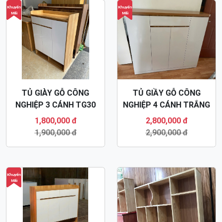
Khuyến
Khuyến
Mãi
Mãi
TỦ GIÀY GỖ CÔNG
TỦ GIẦY GỖ CÔNG
NGHIỆP 3 CÁNH TG30
NGHIỆP 4 CÁNH TRẮNG
HIỆN ĐẠI TG32
1,800,000 đ
2,800,000 đ
1,900,000 đ
2,900,000 đ
Khuyến
Mãi