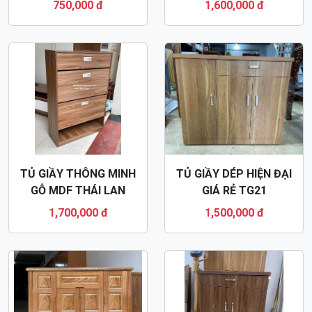
750,000 đ
1,600,000 đ
TỦ GIẦY THÔNG MINH
TỦ GIẦY DÉP HIỆN ĐẠI
GỖ MDF THÁI LAN
GIÁ RẺ TG21
CHỐNG ẨM TG19
1,700,000 đ
1,500,000 đ