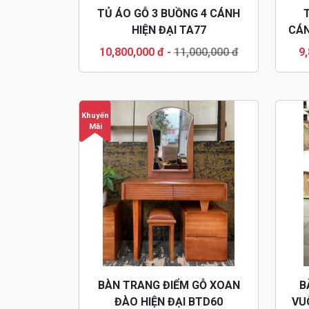
TỦ ÁO GỖ 3 BUỒNG 4 CÁNH
HIỆN ĐẠI TA77
CÁN
10,800,000 đ
-
11,000,000 đ
9
Khuyến
Mãi
BÀN TRANG ĐIỂM GỖ XOAN
B
ĐÀO HIỆN ĐẠI BTD60
VU