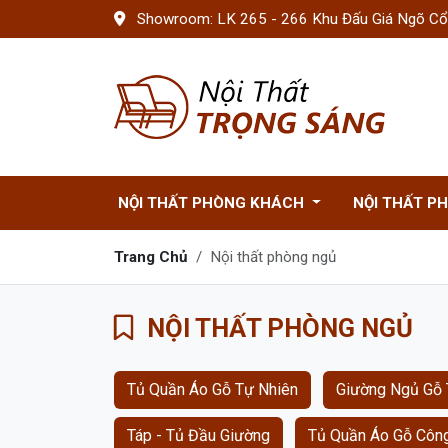
Showroom: LK 265 - 266 Khu Đấu Giá Ngõ Cổn
NỘI THẤT PHÒNG KHÁCH
NỘI THẤT P
Trang Chủ
Nội thất phòng ngủ
NỘI THẤT PHÒNG NGỦ
Tủ Quần Áo Gỗ Tự Nhiên
Giường Ngủ Gỗ 
Táp - Tủ Đầu Giường
Tủ Quần Áo Gỗ Côn