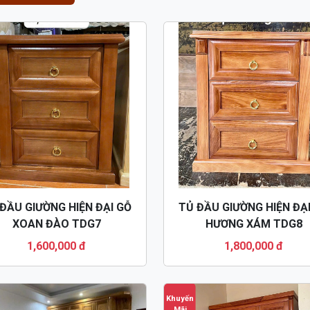
ĐẦU GIƯỜNG HIỆN ĐẠI GỖ
TỦ ĐẦU GIƯỜNG HIỆN ĐẠ
XOAN ĐÀO TDG7
HƯƠNG XÁM TDG8
1,600,000 đ
1,800,000 đ
Khuyến
Mãi