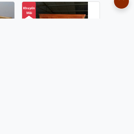
Khuyến
Mãi
 DÁT
TỦ QUẦN ÁO 4 CÁNH GỖ
HƯƠNG TA72
 đ
10,800,000 đ
-
11,000,000 đ
Khuyến
Mãi