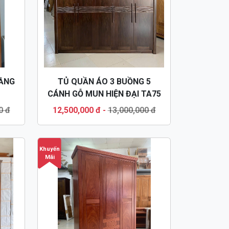
TẦNG
TỦ QUẦN ÁO 3 BUỒNG 5
CÁNH GỖ MUN HIỆN ĐẠI TA75
0 đ
12,500,000 đ
-
13,000,000 đ
Khuyến
Mãi