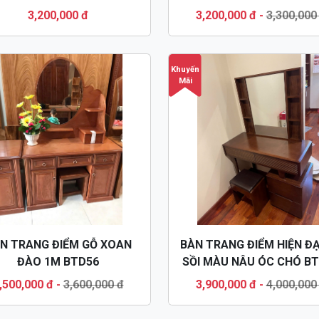
BTD07
3,200,000 đ
3,200,000 đ
-
3,300,000
Khuyến
Mãi
N TRANG ĐIỂM GỖ XOAN
BÀN TRANG ĐIỂM HIỆN ĐẠ
ĐÀO 1M BTD56
SỒI MÀU NÂU ÓC CHÓ B
,500,000 đ
-
3,600,000 đ
3,900,000 đ
-
4,000,000