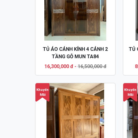
TỦ ÁO CÁNH KÍNH 4 CÁNH 2
TỦ 
TẦNG GỖ MUN TA84
16,300,000 đ
-
16,500,000 đ
8
Khuyến
Khuyến
Mãi
Mãi