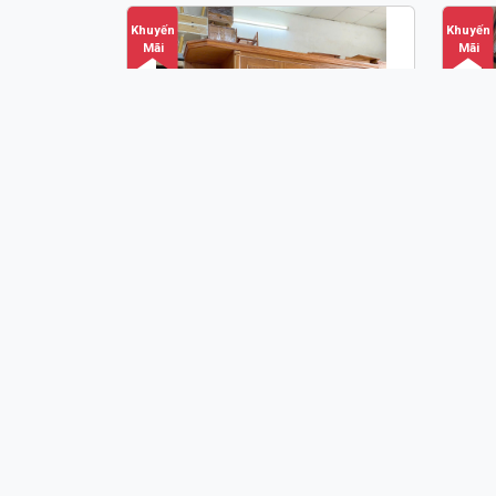
Khuyến
Khuyến
Mãi
Mãi
TỦ QUẦN ÁO CÓ KỆ GÓC HIỆN
GIƯ
ĐẠI GỖ GÕ TA73
13,300,000 đ
-
13,500,000 đ
6
Khuyến
Khuyến
Mãi
Mãi