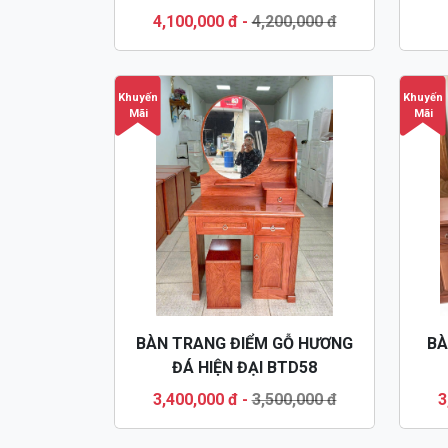
4,100,000 đ
-
4,200,000 đ
Khuyến
Khuyến
Mãi
Mãi
BÀN TRANG ĐIỂM GỖ HƯƠNG
BÀ
ĐÁ HIỆN ĐẠI BTD58
3,400,000 đ
-
3,500,000 đ
3