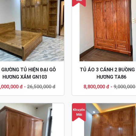
 GIƯỜNG TỦ HIỆN ĐẠI GỖ
TỦ ÁO 3 CÁNH 2 BUỒNG
HƯƠNG XÁM GN103
HƯƠNG TA86
,000,000 đ
-
26,500,000 đ
8,800,000 đ
-
9,000,000
Khuyến
Mãi