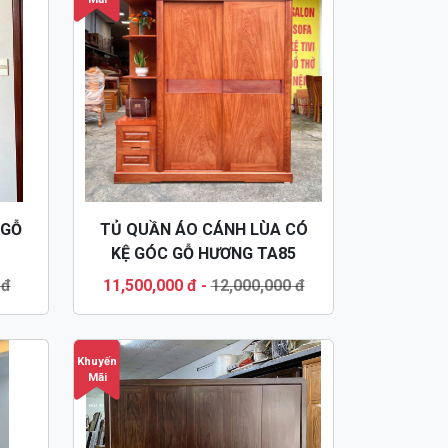
 GỖ
TỦ QUẦN ÁO CÁNH LÙA CÓ
KỆ GÓC GỖ HƯƠNG TA85
 đ
11,500,000 đ
-
12,000,000 đ
Khuyến
Mãi