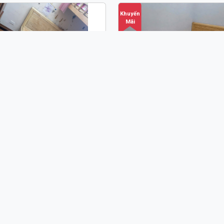
Khuyến
Mãi
ỜNG BỆT GỖ SỒI 1M6 HIỆN
GIƯỜNG NGỦ GỖ SỒI 1M6
ĐẠI DÁT PHẢN GN69
PHẢN HIỆN ĐẠI GN68
,100,000 đ
-
6,300,000 đ
5,300,000 đ
-
5,500,000
Khuyến
Mãi