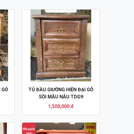
I GỖ
TỦ ĐẦU GIƯỜNG HIỆN ĐẠI GỖ
SỒI MÀU NÂU TDG9
1,500,000 đ
Khuyến
Mãi