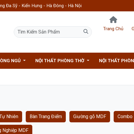
g Đa Sỹ - Kiến Hưng - Hà Đông - Hà Nội
Trang Chủ
G
HÒNG NGỦ
NỘI THẤT PHÒNG THỜ
NỘI THẤT PHÒ
Tự Nhiên
Bàn Trang Điểm
Giường gỗ MDF
Combo 
g Nghiệp MDF