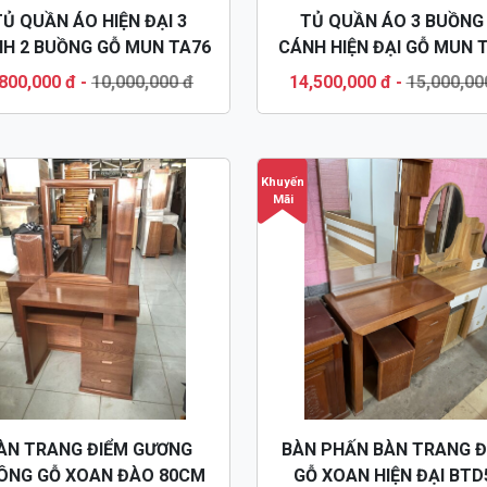
TỦ QUẦN ÁO HIỆN ĐẠI 3
TỦ QUẦN ÁO 3 BUỒNG
H 2 BUỒNG GỖ MUN TA76
CÁNH HIỆN ĐẠI GỖ MUN 
,800,000 đ
-
10,000,000 đ
14,500,000 đ
-
15,000,00
Khuyến
Mãi
ÀN TRANG ĐIỂM GƯƠNG
BÀN PHẤN BÀN TRANG Đ
ÔNG GỖ XOAN ĐÀO 80CM
GỖ XOAN HIỆN ĐẠI BTD