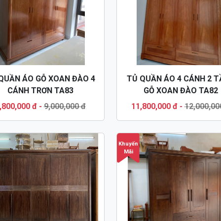
QUẦN ÁO GỖ XOAN ĐÀO 4
TỦ QUẦN ÁO 4 CÁNH 2 
CÁNH TRƠN TA83
GỖ XOAN ĐÀO TA82
,800,000 đ
-
9,000,000 đ
11,800,000 đ
-
12,000,00
Khuyến
Mãi