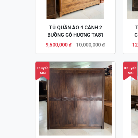
TỦ QUẦN ÁO 4 CÁNH 2
T
BUỒNG GỖ HƯƠNG TA81
C
9,500,000 đ
-
10,000,000 đ
12
Khuyến
Khuyến
Mãi
Mãi