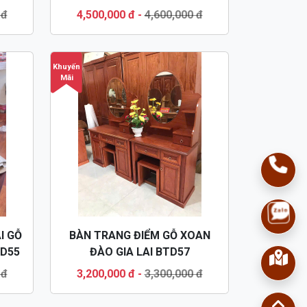
 đ
4,500,000 đ
-
4,600,000 đ
Khuyến
Mãi
I GỖ
BÀN TRANG ĐIỂM GỖ XOAN
TD55
ĐÀO GIA LAI BTD57
 đ
3,200,000 đ
-
3,300,000 đ