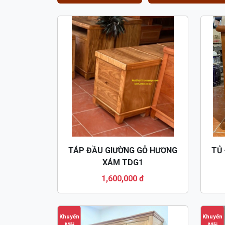
TÁP ĐẦU GIƯỜNG GỖ HƯƠNG
TỦ 
XÁM TDG1
1,600,000 đ
Khuyến
Khuyến
Mãi
Mãi