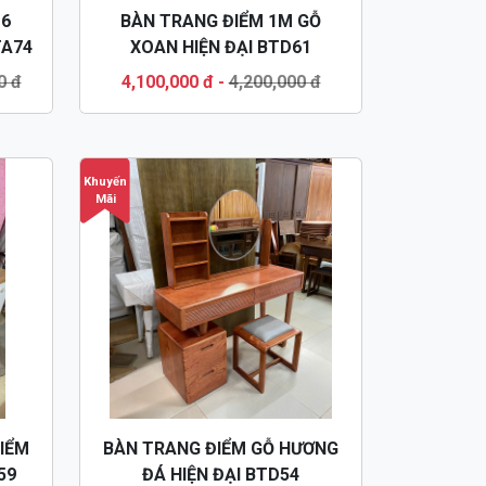
 6
BÀN TRANG ĐIỂM 1M GỖ
TA74
XOAN HIỆN ĐẠI BTD61
0 đ
4,100,000 đ
-
4,200,000 đ
Khuyến
Mãi
IỂM
BÀN TRANG ĐIỂM GỖ HƯƠNG
59
ĐÁ HIỆN ĐẠI BTD54