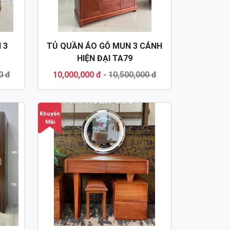
 3
TỦ QUẦN ÁO GỖ MUN 3 CÁNH
HIỆN ĐẠI TA79
0 đ
10,000,000 đ
-
10,500,000 đ
Khuyến
Mãi