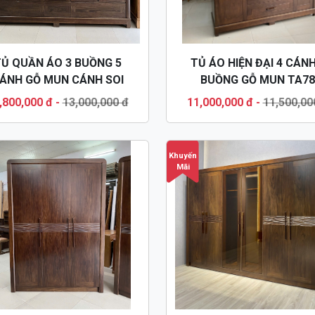
Ủ QUẦN ÁO 3 BUỒNG 5
TỦ ÁO HIỆN ĐẠI 4 CÁNH
ÁNH GỖ MUN CÁNH SOI
BUỒNG GỖ MUN TA78
TA80
,800,000 đ
-
13,000,000 đ
11,000,000 đ
-
11,500,00
Khuyến
Mãi