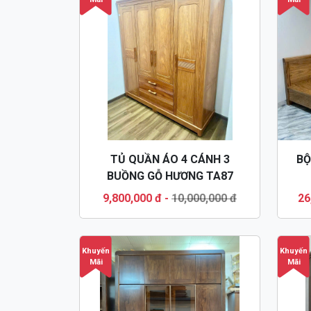
TỦ QUẦN ÁO 4 CÁNH 3
BỘ
BUỒNG GỖ HƯƠNG TA87
9,800,000 đ
-
10,000,000 đ
26
Khuyến
Khuyến
Mãi
Mãi