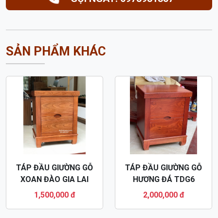
GỌI NGAY: 0973931357
SẢN PHẨM KHÁC
TÁP ĐẦU GIƯỜNG GỖ
TÁP ĐẦU GIƯỜNG GỖ
XOAN ĐÀO GIA LAI
HƯƠNG ĐÁ TDG6
TDG2
1,500,000 đ
2,000,000 đ