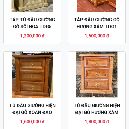
TÁP TỦ ĐẦU GIƯỜNG
TÁP ĐẦU GIƯỜNG GỖ
GỖ SỒI NGA TDG5
HƯƠNG XÁM TDG1
1,200,000 đ
1,600,000 đ
TỦ ĐẦU GIƯỜNG HIỆN
TỦ ĐẦU GIƯỜNG HIỆN
ĐẠI GỖ XOAN ĐÀO
ĐẠI GỖ HƯƠNG XÁM