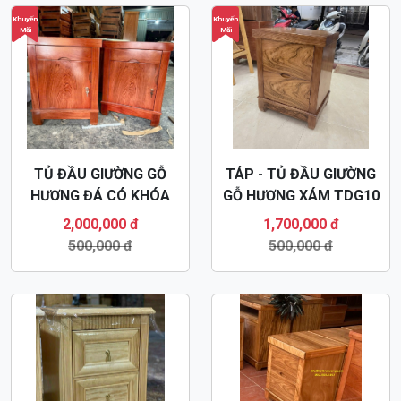
Khuyến
Khuyến
Mãi
Mãi
TỦ ĐẦU GIƯỜNG GỖ
TÁP - TỦ ĐẦU GIƯỜNG
HƯƠNG ĐÁ CÓ KHÓA
GỖ HƯƠNG XÁM TDG10
TDG11
2,000,000 đ
1,700,000 đ
500,000 đ
500,000 đ