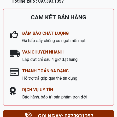
Sĩ Kiến Hưng - Hà Đông - Hà Đông - HN
Hotline zalo : 097.393.1357
CAM KẾT BÁN HÀNG
ĐẢM BẢO CHẤT LƯỢNG
Đã hấp sấy chống co ngót mối mọt
VẬN CHUYỂN NHANH
Lắp đặt chỉ sau 4 giờ đặt hàng.
THANH TOÁN ĐA DẠNG
Hỗ trợ trả góp qua thẻ tín dụng
DỊCH VỤ UY TÍN
Bảo hành, bảo trì sản phẩm trọn đời