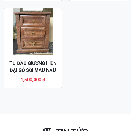
TDG7
TDG8
1,600,000 đ
1,800,000 đ
TỦ ĐẦU GIƯỜNG HIỆN
ĐẠI GỖ SỒI MÀU NÂU
TDG9
1,500,000 đ