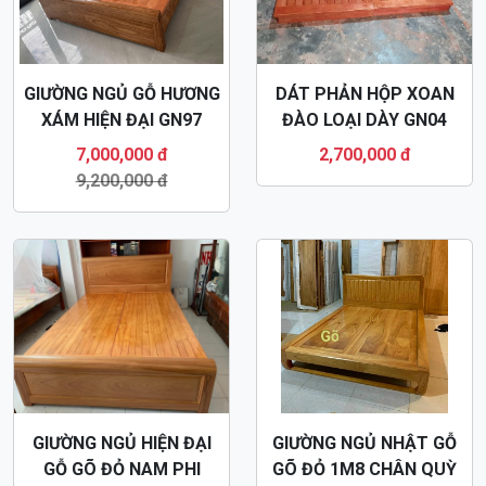
GIƯỜNG NGỦ GỖ HƯƠNG
DÁT PHẢN HỘP XOAN
XÁM HIỆN ĐẠI GN97
ĐÀO LOẠI DÀY GN04
7,000,000 đ
2,700,000 đ
9,200,000 đ
GIƯỜNG NGỦ HIỆN ĐẠI
GIƯỜNG NGỦ NHẬT GỖ
GỖ GÕ ĐỎ NAM PHI
GÕ ĐỎ 1M8 CHÂN QUỲ