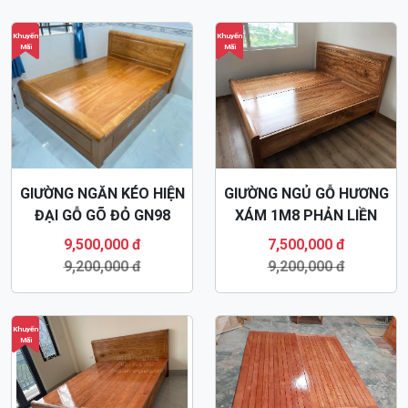
Khuyến
Khuyến
Mãi
Mãi
GIƯỜNG NGĂN KÉO HIỆN
GIƯỜNG NGỦ GỖ HƯƠNG
ĐẠI GỖ GÕ ĐỎ GN98
XÁM 1M8 PHẢN LIỀN
GN08
9,500,000 đ
7,500,000 đ
9,200,000 đ
9,200,000 đ
Khuyến
Mãi