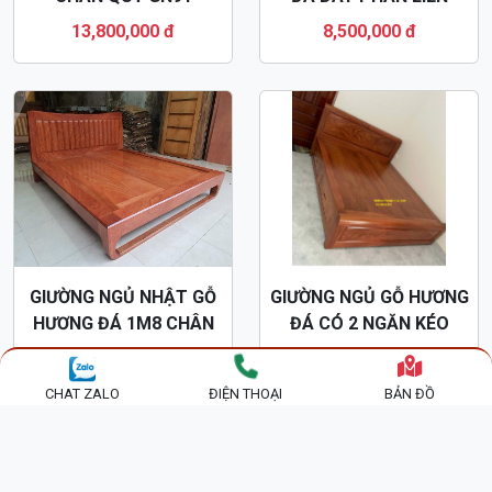
GN92
13,800,000 đ
8,500,000 đ
GIƯỜNG NGỦ NHẬT GỖ
GIƯỜNG NGỦ GỖ HƯƠNG
HƯƠNG ĐÁ 1M8 CHÂN
ĐÁ CÓ 2 NGĂN KÉO
QUỲ GN60
GN44
14,600,000 đ
9,500,000 đ
CHAT ZALO
ĐIỆN THOẠI
BẢN ĐỒ