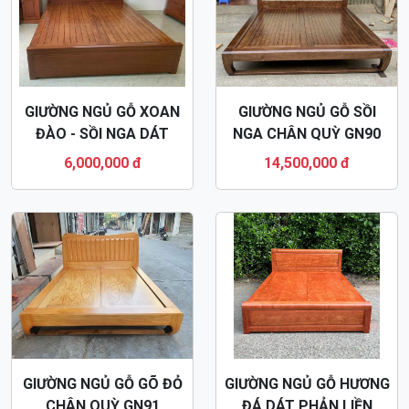
GIƯỜNG NGỦ GỖ XOAN
GIƯỜNG NGỦ GỖ SỒI
ĐÀO - SỒI NGA DÁT
NGA CHÂN QUỲ GN90
PHẢN GN87
6,000,000 đ
14,500,000 đ
GIƯỜNG NGỦ GỖ GÕ ĐỎ
GIƯỜNG NGỦ GỖ HƯƠNG
CHÂN QUỲ GN91
ĐÁ DÁT PHẢN LIỀN