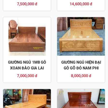
GN94
GN59
7,500,000 đ
14,600,000 đ
GIƯỜNG NGỦ 1M8 GỖ
GIƯỜNG NGỦ HIỆN ĐẠI
XOAN ĐÀO GIA LAI
GỖ GÕ ĐỎ NAM PHI
PHẢN LIỀN GN56
GN57
7,000,000 đ
8,000,000 đ