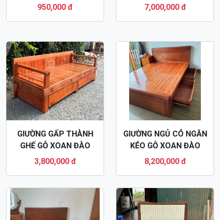
GN76
950,000 đ
7,000,000 đ
GIƯỜNG GẤP THÀNH
GIƯỜNG NGỦ CÓ NGĂN
GHẾ GỖ XOAN ĐÀO
KÉO GỖ XOAN ĐÀO
GN93
GN85
3,800,000 đ
8,200,000 đ