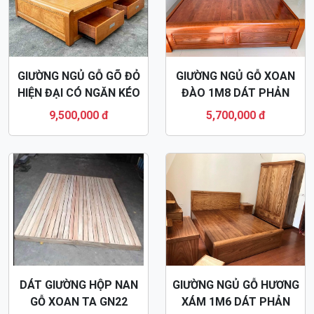
GIƯỜNG NGỦ GỖ GÕ ĐỎ
GIƯỜNG NGỦ GỖ XOAN
HIỆN ĐẠI CÓ NGĂN KÉO
ĐÀO 1M8 DÁT PHẢN
GN55
GN24
9,500,000 đ
5,700,000 đ
DÁT GIƯỜNG HỘP NAN
GIƯỜNG NGỦ GỖ HƯƠNG
GỖ XOAN TA GN22
XÁM 1M6 DÁT PHẢN