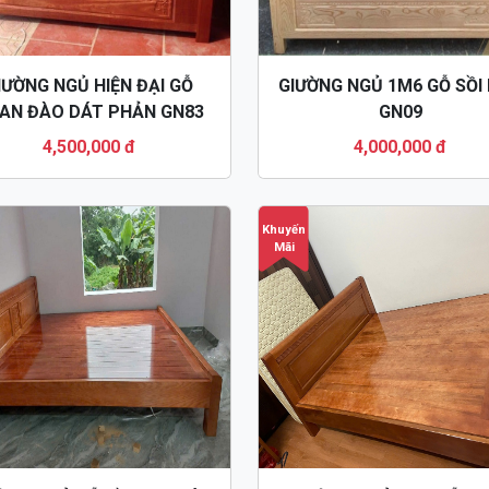
IƯỜNG NGỦ HIỆN ĐẠI GỖ
GIƯỜNG NGỦ 1M6 GỖ SỒI
AN ĐÀO DÁT PHẢN GN83
GN09
4,500,000 đ
4,000,000 đ
Khuyến
Mãi
ỜNG NGỦ GỖ SỒI 1M2 DÁT
GIƯỜNG NGỦ 1M6 GỖ X
N MÀU CÁNH DÁN GN118
ĐÀO BẮC GN122
,500,000 đ
-
9,000,000 đ
5,500,000 đ
-
9,000,000