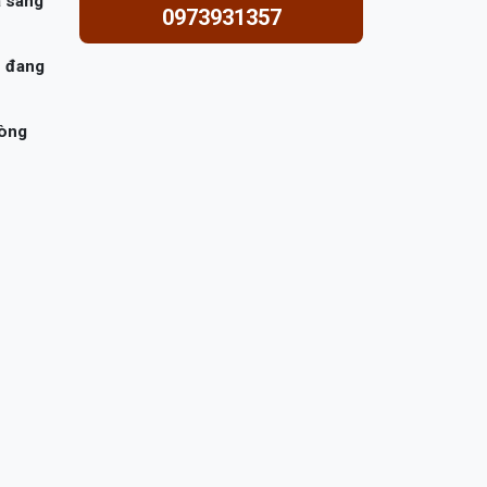
0973931357
hòng