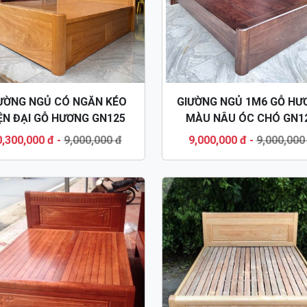
ƯỜNG NGỦ CÓ NGĂN KÉO
GIƯỜNG NGỦ 1M6 GỖ HƯ
ỆN ĐẠI GỖ HƯƠNG GN125
MÀU NÂU ÓC CHÓ GN1
0,300,000 đ
-
9,000,000 đ
9,000,000 đ
-
9,000,000