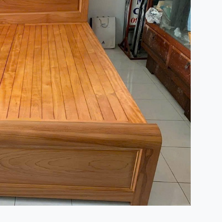
hờ gỗ hiện đại
, giường, tủ, bàn thờ gỗ Mít, Gụ, Xoan đào ... xin 