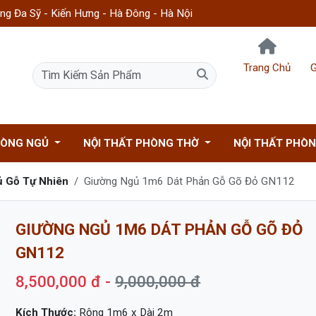
g Đa Sỹ - Kiến Hưng - Hà Đông - Hà Nội
Trang Chủ
G
HÒNG NGỦ
NỘI THẤT PHÒNG THỜ
NỘI THẤT PHÒ
ủ Gỗ Tự Nhiên
Giường Ngủ 1m6 Dát Phản Gỗ Gõ Đỏ GN112
GIƯỜNG NGỦ 1M6 DÁT PHẢN GỖ GÕ ĐỎ
GN112
8,500,000 đ -
9,000,000 đ
Kích Thước:
Rộng 1m6 x Dài 2m