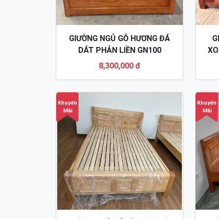
GIƯỜNG NGỦ GỖ HƯƠNG ĐÁ
G
DÁT PHẢN LIỀN GN100
XO
8,300,000 đ
Khuyến
Khuyến
Mãi
Mãi
GIƯỜNG NGỦ GỖ SỒI 1M2 HIỆN
GIƯ
ĐẠI GN109
PHẢ
3,500,000 đ
-
9,000,000 đ
4