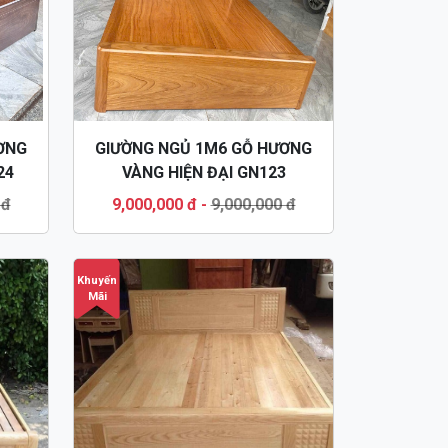
ƠNG
GIƯỜNG NGỦ 1M6 GỖ HƯƠNG
24
VÀNG HIỆN ĐẠI GN123
 đ
9,000,000 đ
-
9,000,000 đ
Khuyến
Mãi