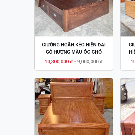
GIƯỜNG NGĂN KÉO HIỆN ĐẠI
GI
GỖ HƯƠNG MÀU ÓC CHÓ
HI
GN126
10,300,000 đ
-
9,000,000 đ
1