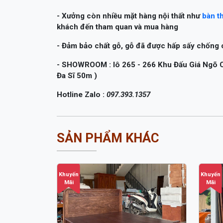
- Đảm bảo chất gỗ, gỗ đã được hấp sấy chống 
- SHOWROOM : lô 265 - 266 Khu Đấu Giá Ngõ Cổ
Đa Sĩ 50m )
Hotline Za
lo :
097.393.1357
SẢN PHẨM KHÁC
Khuyến
Khuyến
Mãi
Mãi