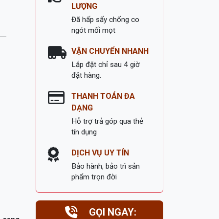
LƯỢNG
Đã hấp sấy chống co
ngót mối mọt
VẬN CHUYỂN NHANH
Lắp đặt chỉ sau 4 giờ
đặt hàng.
THANH TOÁN ĐA
DẠNG
Hỗ trợ trả góp qua thẻ
tín dụng
DỊCH VỤ UY TÍN
Bảo hành, bảo trì sản
phẩm trọn đời
à sang
GỌI NGAY:
2 đang