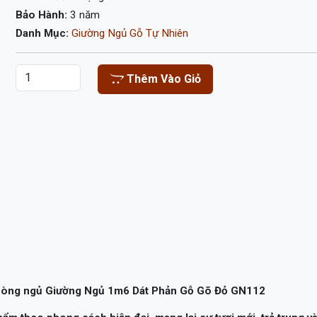
Bảo Hành:
3 năm
Danh Mục:
Giường Ngủ Gỗ Tự Nhiên
Thêm Vào Giỏ
 phòng ngủ Giường Ngủ 1m6 Dát Phản Gỗ Gõ Đỏ GN112
m theo phong cách hiện đại, mang lại sự tươi mới, trẻ trung v
héo léo của những người thợ lành nghề.
u trong mỗi gia đình. Trong đó, giường ngủ 1m6 gỗ gõ đỏ GN11