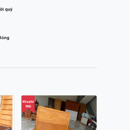
 Bóng
Khuyến
Mãi