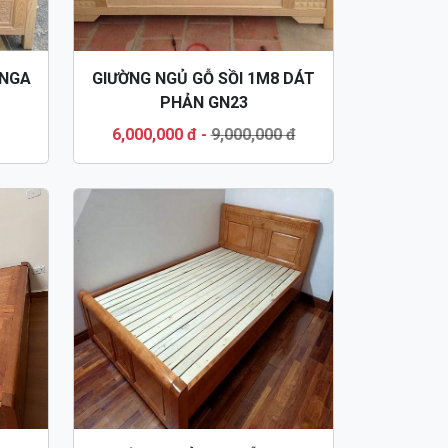
 NGA
GIƯỜNG NGỦ GỖ SỒI 1M8 DÁT
PHẢN GN23
6,000,000 đ
-
9,000,000 đ
OAN
GIƯỜNG NGỦ 1M2 GỖ XOAN
ĐÀO DÁT NAN GN17
 đ
3,500,000 đ