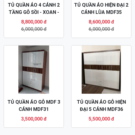
15 MẪU GIƯỜNG TỦ
TỦ QUẦN ÁO GỖ MDF 3
THIẾT KẾ HIỆN ĐẠI -
CÁNH MDF41
NHẬN ĐÓNG TỦ ÁO
1,900,000 đ
3,500,000 đ
THIẾT KẾ
Khuyến
Khuyến
Mãi
Mãi
TỦ QUẦN ÁO 4 CÁNH 2
TỦ QUẦN ÁO HIỆN ĐẠI 2
TẦNG GỖ SỒI - XOAN -
CÁNH LÙA MDF35
HƯƠNG MDF34
8,800,000 đ
8,600,000 đ
6,000,000 đ
6,000,000 đ