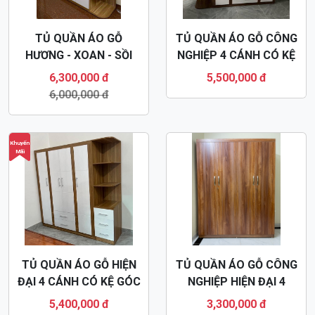
TỦ QUẦN ÁO HIỆN ĐẠI
TỦ QUẦN ÁO GỖ HIỆN
GỖ CÔNG NGHIỆP 4
ĐẠI 4 CÁNH MDF44
CÁNH MDF37
4,500,000 đ
3,400,000 đ
Khuyến
Mãi
TỦ QUẦN ÁO GỖ
TỦ QUẦN ÁO GỖ CÔNG
HƯƠNG - XOAN - SỒI
NGHIỆP 4 CÁNH CÓ KỆ
MDF CÓ KỆ GÓC MDF45
GÓC MDF46
6,300,000 đ
5,500,000 đ
6,000,000 đ