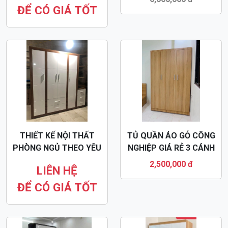
Khuyến
Mãi
20 MẪU TỦ ÁO HIỆN ĐẠI
TỦ QUẦN ÁO GỖ CÔNG
CÓ KỆ TRANG TRÍ GỖ
NGHIỆP 3 CÁNH 2
MDF
BUỒNG MDF85
3,500,000 đ
LIÊN HỆ
6,000,000 đ
ĐỂ CÓ GIÁ TỐT