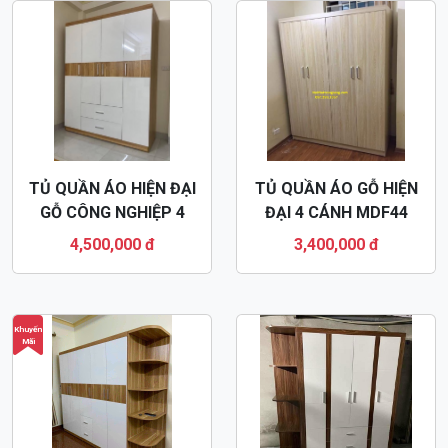
TỦ QUẦN ÁO GỖ MDF 3
TỦ QUẦN ÁO GỖ HIỆN
CÁNH MDF31
ĐẠI 5 CÁNH MDF36
3,500,000 đ
5,500,000 đ