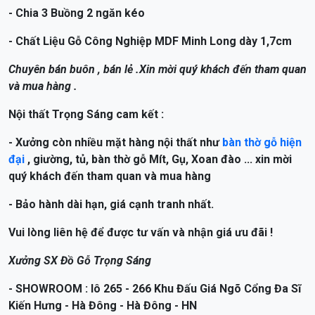
Sản phẩm Tủ Quần Áo 5 Cánh 3 Buồng Gỗ Công Nghiệp
MDF84 tại Nội thất Trọng Sáng đã được hấp sấy chống mối
mọt đảm bảo chất lượng .
Nội thất Trọng Sáng là nhà sản xuất không phải qua trung
gian, chúng tôi luôn có hàng trưng bày sẵn cho khách dễ
hình dung sản phẩm .
- Tủ quần áo gỗ công nghiệp hiện đại 5 cánh ( màu sắc đa
dạng trắng, nâu, vàng.. )
- kích Thước cao 2m rộng 2m sâu 55cm
- Chia 3 Buồng 2 ngăn kéo
- Chất Liệu Gỗ Công Nghiệp MDF Minh Long dày 1,7cm
Chuyên bán buôn , bán lẻ .Xin mời quý khách đến tham quan
và mua hàng .