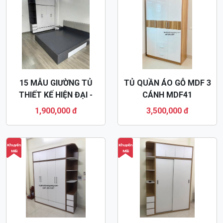
THIẾT KẾ NỘI THẤT
TỦ QUẦN ÁO GỖ CÔNG
PHÒNG NGỦ THEO YÊU
NGHIỆP GIÁ RẺ 3 CÁNH
CẦU KÍCH THƯỚC
MDF27
2,500,000 đ
LIÊN HỆ
ĐỂ CÓ GIÁ TỐT