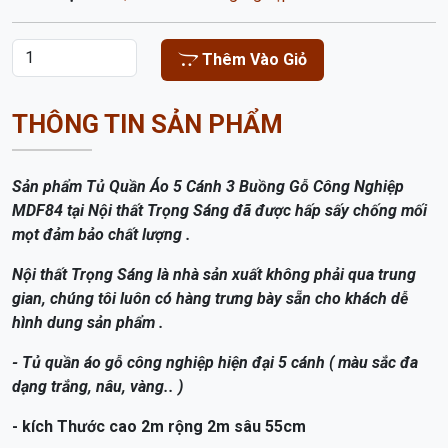
TỦ QUẦN ÁO 5 CÁNH 3 BUỒNG GỖ CÔNG
NGHIỆP MDF84
5,800,000 đ -
6,000,000 đ
Kích Thước:
Rộng 2m Cao 2m Sâu 57cm
Bảo Hành:
2 Năm
Danh Mục:
Tủ Quần Áo Gỗ Công Nghiệp MDF
Thêm Vào Giỏ
THÔNG TIN SẢN PHẨM