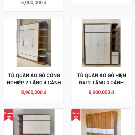
Khuyến
Mãi
TỦ QUẦN ÁO GỖ HIỆN
TỦ QUẦN ÁO GỖ CÔNG
ĐẠI 4 CÁNH CÓ KỆ GÓC
NGHIỆP HIỆN ĐẠI 4
MDF47
CÁNH MDF49
5,400,000 đ
3,300,000 đ
6,000,000 đ