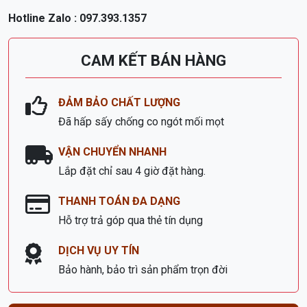
Nội thất Trọng Sáng cam kết :
- Xưởng còn nhiều mặt hàng nội thất như
bàn thờ gỗ hiện
đại
, giường, tủ, bàn thờ gỗ Mít, Gụ, Xoan đào ... xin mời
quý khách đến tham quan và mua hàng
- Bảo hành dài hạn, giá cạnh tranh nhất.
Vui lòng liên hệ để được tư vấn và nhận giá ưu đãi !
Xưởng SX Đồ Gỗ Trọng Sáng
- SHOWROOM : lô 265 - 266 Khu Đấu Giá Ngõ Cổng Đa Sĩ
Kiến Hưng - Hà Đông - Hà Đông - HN
Hotline Za
lo : 097.393.1357
CAM KẾT BÁN HÀNG