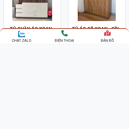
TỦ QUẦN ÁO GỖ CÔNG
TỦ QUẦN ÁO GỖ HIỆN
NGHIỆP 2 TẦNG 4 CÁNH
ĐẠI 2 TẦNG 4 CÁNH
CHAT ZALO
ĐIỆN THOẠI
BẢN ĐỒ
MDF50
MDF51
8,900,000 đ
8,900,000 đ
Khuyến
Khuyến
Mãi
Mãi
TỦ QUẦN ÁO XOAN -
TỦ ÁO GỖ XOAN - SỒI -
SỒI - HƯƠNG - MDF CÓ
HƯƠNG - CÔNG NGHIỆP