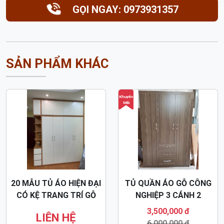
ĐẢM BẢO CHẤT LƯỢNG
Đã hấp sấy chống co ngót mối mọt
VẬN CHUYỂN NHANH
Lắp đặt chỉ sau 4 giờ đặt hàng.
THANH TOÁN ĐA DẠNG
Hỗ trợ trả góp qua thẻ tín dụng
DỊCH VỤ UY TÍN
Bảo hành, bảo trì sản phẩm trọn đời
GỌI NGAY: 0973931357
SẢN PHẨM KHÁC