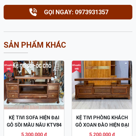
GỌI NGAY: 0973931357
SẢN PHẨM KHÁC
Khuyến
Khuyến
Mãi
Mãi
KỆ TIVI SOFA HIỆN ĐẠI
KỆ TIVI PHÒNG KHÁCH
GỖ SỒI MÀU NÂU KTV84
GỖ XOAN ĐÀO HIỆN ĐẠI
KTV34
5,300,000 đ
5,200,000 đ