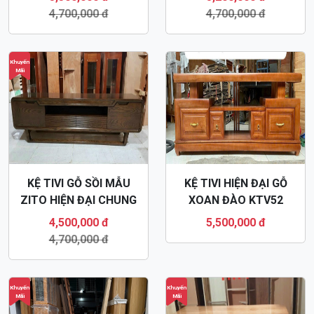
4,700,000 đ
4,700,000 đ
Khuyến
Mãi
KỆ TIVI GỖ SỒI MẪU
KỆ TIVI HIỆN ĐẠI GỖ
ZITO HIỆN ĐẠI CHUNG
XOAN ĐÀO KTV52
CƯ KTV30
4,500,000 đ
5,500,000 đ
4,700,000 đ
Khuyến
Khuyến
Mãi
Mãi