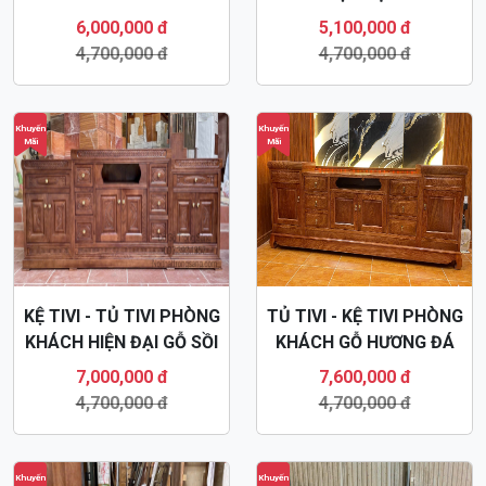
6,000,000 đ
5,100,000 đ
4,700,000 đ
4,700,000 đ
Khuyến
Khuyến
Mãi
Mãi
KỆ TIVI - TỦ TIVI PHÒNG
TỦ TIVI - KỆ TIVI PHÒNG
KHÁCH HIỆN ĐẠI GỖ SỒI
KHÁCH GỖ HƯƠNG ĐÁ
KTV58
HIỆN ĐẠI KTV14
7,000,000 đ
7,600,000 đ
4,700,000 đ
4,700,000 đ
Khuyến
Khuyến