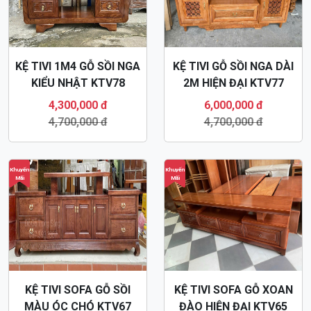
KỆ TIVI 1M4 GỖ SỒI NGA
KỆ TIVI GỖ SỒI NGA DÀI
KIỂU NHẬT KTV78
2M HIỆN ĐẠI KTV77
4,300,000 đ
6,000,000 đ
4,700,000 đ
4,700,000 đ
Khuyến
Khuyến
Mãi
Mãi
KỆ TIVI SOFA GỖ SỒI
KỆ TIVI SOFA GỖ XOAN
MÀU ÓC CHÓ KTV67
ĐÀO HIỆN ĐẠI KTV65