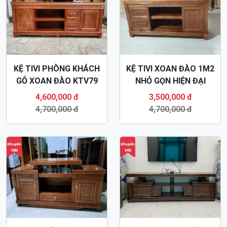
KỆ TIVI PHÒNG KHÁCH
KỆ TIVI XOAN ĐÀO 1M2
GỖ XOAN ĐÀO KTV79
NHỎ GỌN HIỆN ĐẠI
KTV82
4,600,000 đ
3,500,000 đ
4,700,000 đ
4,700,000 đ
Khuyến
Khuyến
Mãi
Mãi