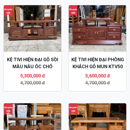
Khuyến
Khuyến
Mãi
Mãi
KỆ TIVI HIỆN ĐẠI GỖ SỒI
KỆ TIVI HIỆN ĐẠI PHÒNG
MÀU NÂU ÓC CHÓ
KHÁCH GỖ MUN KTV50
KTV49
5,300,000 đ
5,600,000 đ
4,700,000 đ
4,700,000 đ
Khuyến
Khuyến
Mãi
Mãi