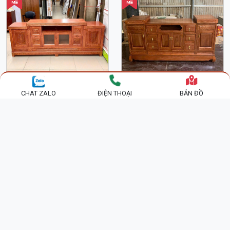
Mãi
Mãi
KỆ TIVI GỖ HƯƠNG ĐÁ
KỆ TIVI - TỦ TIVI PHÒNG
CHAT ZALO
ĐIỆN THOẠI
BẢN ĐỒ
MẪU HIỆN ĐẠI KTV74
KHÁCH HIỆN ĐẠI GỖ
HƯƠNG ĐÁ KTV54
7,600,000 đ
7,600,000 đ
4,700,000 đ
4,700,000 đ
Khuyến
Khuyến
Mãi
Mãi