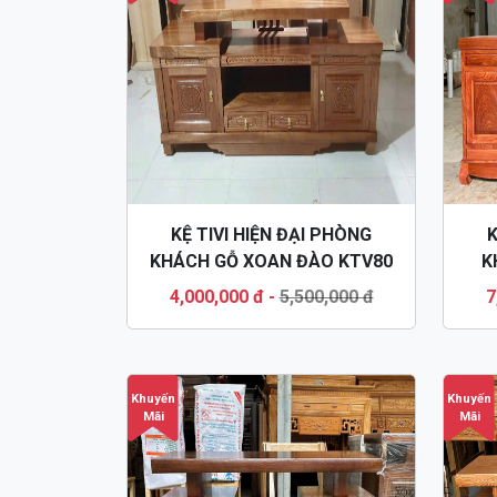
KỆ TIVI HIỆN ĐẠI PHÒNG
K
KHÁCH GỖ XOAN ĐÀO KTV80
K
4,000,000 đ
-
5,500,000 đ
7
Khuyến
Khuyến
Mãi
Mãi