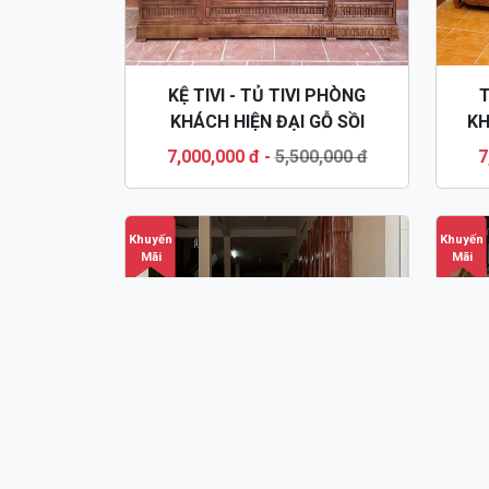
KỆ TIVI - TỦ TIVI PHÒNG
T
KHÁCH HIỆN ĐẠI GỖ SỒI
KH
KTV58
7,000,000 đ
-
5,500,000 đ
7
Khuyến
Khuyến
Mãi
Mãi