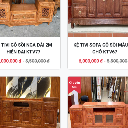
 TIVI GỖ SỒI NGA DÀI 2M
KỆ TIVI SOFA GỖ SỒI MÀ
HIỆN ĐẠI KTV77
CHÓ KTV67
,000,000 đ
-
5,500,000 đ
6,000,000 đ
-
5,500,000
Khuyến
Mãi