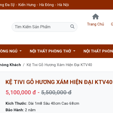
g Đa Sỹ - Kiến Hưng - Hà Đông - Hà Nội
Trang Chủ
G
HÒNG NGỦ
NỘI THẤT PHÒNG THỜ
NỘI THẤT PHÒ
Phòng Khách
Kệ Tivi Gỗ Hương Xám Hiện Đại KTV40
KỆ TIVI GỖ HƯƠNG XÁM HIỆN ĐẠI KTV40
5,100,000 đ -
5,500,000 đ
Kích Thước:
Dài 1m8 Sâu 40cm Cao 68cm
Bảo Hành:
2 năm