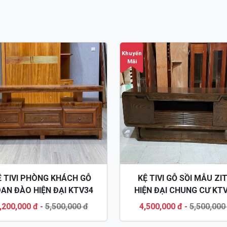
Khuyến
Mãi
Ệ TIVI PHÒNG KHÁCH GỖ
KỆ TIVI GỖ SỒI MẪU ZI
AN ĐÀO HIỆN ĐẠI KTV34
HIỆN ĐẠI CHUNG CƯ KT
,200,000 đ
-
5,500,000 đ
4,500,000 đ
-
5,500,000