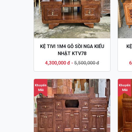
KỆ TIVI 1M4 GỖ SỒI NGA KIỂU
KỆ
NHẬT KTV78
4,300,000 đ
-
5,500,000 đ
6
Khuyến
Khuyến
Mãi
Mãi