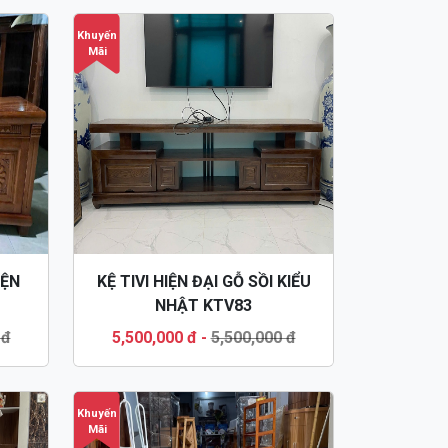
Khuyến
Mãi
IỆN
KỆ TIVI HIỆN ĐẠI GỖ SỒI KIỂU
NHẬT KTV83
 đ
5,500,000 đ
-
5,500,000 đ
Khuyến
Mãi