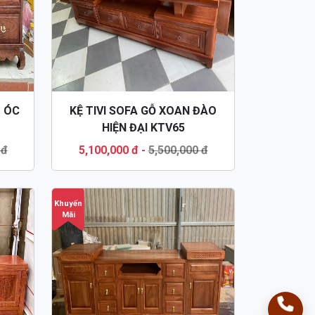
U ÓC
KỆ TIVI SOFA GỖ XOAN ĐÀO
HIỆN ĐẠI KTV65
 đ
5,100,000 đ
-
5,500,000 đ
Khuyến
Mãi