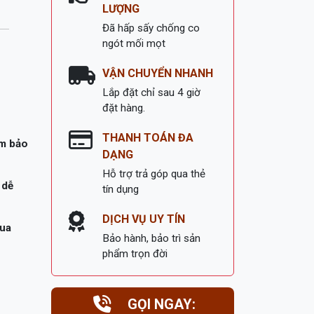
LƯỢNG
Đã hấp sấy chống co
ngót mối mọt
VẬN CHUYỂN NHANH
Lắp đặt chỉ sau 4 giờ
đặt hàng.
THANH TOÁN ĐA
ảm bảo
DẠNG
Hỗ trợ trả góp qua thẻ
 dễ
tín dụng
DỊCH VỤ UY TÍN
mua
Bảo hành, bảo trì sản
phẩm trọn đời
GỌI NGAY: