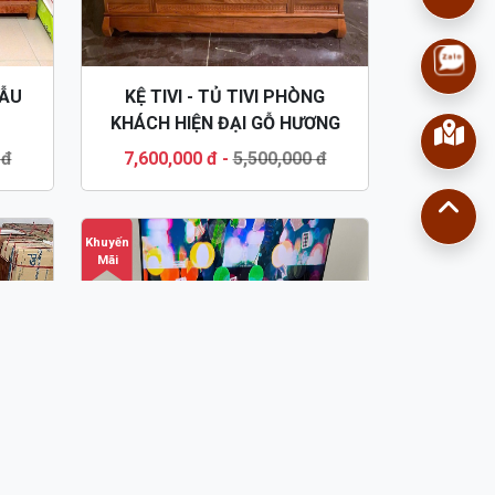
MẪU
KỆ TIVI - TỦ TIVI PHÒNG
KHÁCH HIỆN ĐẠI GỖ HƯƠNG
ĐÁ KTV54
 đ
7,600,000 đ
-
5,500,000 đ
Khuyến
Mãi