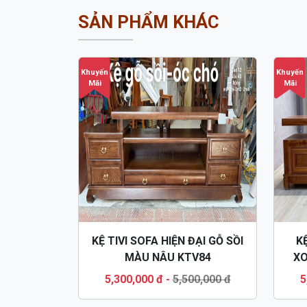
SẢN PHẨM KHÁC
Khuyến
Khuyến
Mãi
Mãi
KỆ TIVI SOFA HIỆN ĐẠI GỖ SỒI
K
MÀU NÂU KTV84
XO
5,300,000 đ
-
5,500,000 đ
5