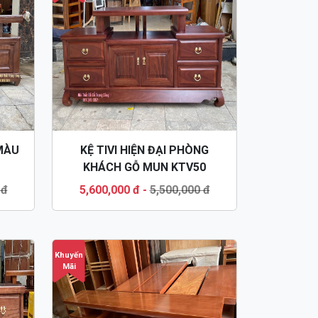
 MÀU
KỆ TIVI HIỆN ĐẠI PHÒNG
KHÁCH GỖ MUN KTV50
 đ
5,600,000 đ
-
5,500,000 đ
Khuyến
Mãi