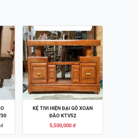
TO
KỆ TIVI HIỆN ĐẠI GỖ XOAN
V30
ĐÀO KTV52
 đ
5,500,000 đ