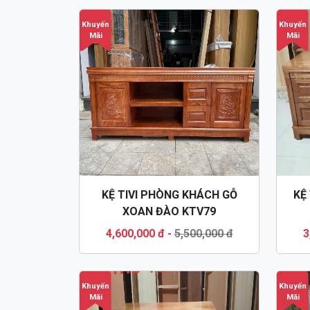
Khuyến
Khuyến
Mãi
Mãi
KỆ TIVI PHÒNG KHÁCH GỖ
KỆ
XOAN ĐÀO KTV79
4,600,000 đ
-
5,500,000 đ
3
Khuyến
Khuyến
Mãi
Mãi