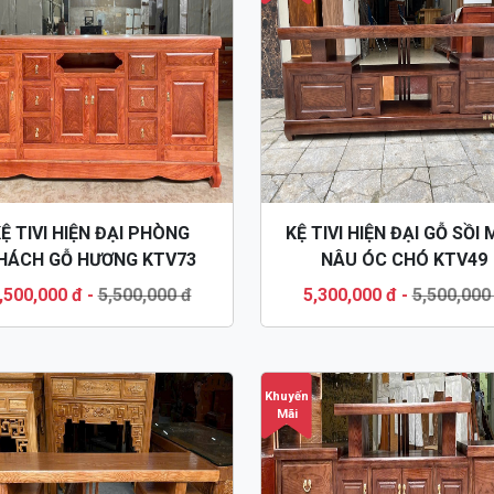
Ệ TIVI HIỆN ĐẠI PHÒNG
KỆ TIVI HIỆN ĐẠI GỖ SỒI
HÁCH GỖ HƯƠNG KTV73
NÂU ÓC CHÓ KTV49
,500,000 đ
-
5,500,000 đ
5,300,000 đ
-
5,500,000
Khuyến
Mãi