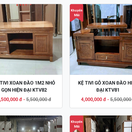
Khuyến
Mãi
 TIVI XOAN ĐÀO 1M2 NHỎ
KỆ TIVI GỖ XOAN ĐÀO H
GỌN HIỆN ĐẠI KTV82
ĐẠI KTV81
,500,000 đ
-
5,500,000 đ
4,000,000 đ
-
5,500,000
Khuyến
Mãi