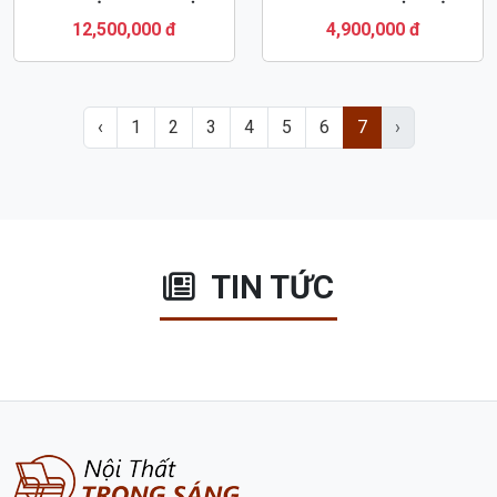
KỆ TIVI GỖ HƯƠNG ĐÁ
KỆ TIVI GỖ XOAN ĐÀO
KIỂU CỘT HÀNG ĐẸP
ZITO KIỂU HIỆN ĐẠI
KTV4
KTV1
12,500,000 đ
4,900,000 đ
‹
1
2
3
4
5
6
7
›
TIN TỨC