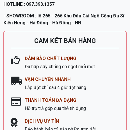
Vui lòng liên hệ để mua hàng và nhận giá ưu đãi !
Xưởng SX Đồ Gỗ Trọng Sáng
HOTLINE : 097.393.1357
- SHOWROOM : lô 265 - 266 Khu Đấu Giá Ngõ Cổng Đa Sĩ
Kiến Hưng - Hà Đông - Hà Đông - HN
CAM KẾT BÁN HÀNG
ĐẢM BẢO CHẤT LƯỢNG
Đã hấp sấy chống co ngót mối mọt
VẬN CHUYỂN NHANH
Lắp đặt chỉ sau 4 giờ đặt hàng.
THANH TOÁN ĐA DẠNG
Hỗ trợ trả góp qua thẻ tín dụng