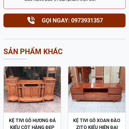
DỊCH VỤ UY TÍN
Bảo hành, bảo trì sản phẩm trọn đời
GỌI NGAY: 0973931357
SẢN PHẨM KHÁC