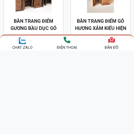
BÀN TRANG ĐIỂM GỖ
BÀN TRANG ĐIỂM GỖ
HUƠNG ĐÁ KIỂU HIỆN
MDF GƯƠNG ĐÈN HIỆN
ĐẠI BTD47
ĐẠI BTD48
3,600,000 đ
2,000,000 đ
CHAT ZALO
ĐIỆN THOẠI
BẢN ĐỒ
BÀN TRANG ĐIỂM HIỆN
BÀN TRANG ĐIỂM HIỆN
ĐẠI GỖ HƯƠNG XÁM
ĐẠI GỖ MUN BTD53
BTD49
3,600,000 đ
4,200,000 đ