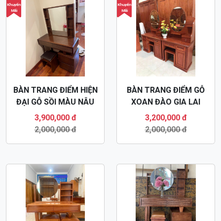
BÀN TRANG ĐIỂM HIỆN
BÀN TRANG ĐIỂM GỖ
ĐẠI XOAN ĐÀO BTD52
SỒI MÀU ÓC CHÓ MẪU
HIỆN ĐẠI BTD51
4,100,000 đ
3,900,000 đ