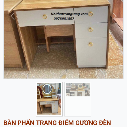
BÀN PHẤN TRANG ĐIỂM GƯƠNG ĐÈN
MÀU GỖ BTD33
2,000,000 đ
Kích Thước:
80cm x 40cm
Bảo Hành:
12 tháng
Danh Mục:
Bàn Trang Điểm
Thêm Vào Giỏ
THÔNG TIN SẢN PHẨM