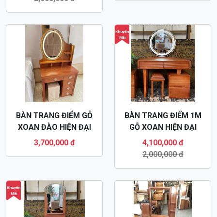
Khuyến
Mãi
BÀN TRANG ĐIỂM GỖ
BÀN TRANG ĐIỂM
XOAN ĐÀO HIỆN ĐẠI
GƯƠNG VUÔNG GỖ
BTD60
XOAN ĐÀO 80CM
4,100,000 đ
3,200,000 đ
BTD07
2,000,000 đ
Khuyến
Khuyến
Mãi
Mãi