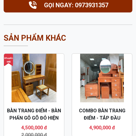
BÀN TRANG ĐIỂM - BÀN
COMBO BÀN TRANG
PHẤN GỖ GÕ ĐỎ HIỆN
ĐIỂM - TÁP ĐẦU
ĐẠI BTD63
GIƯỜNG XOAN ĐÀO
4,500,000 đ
4,900,000 đ
BTD64
2,000,000 đ
Khuyến
Mãi
BÀN TRANG ĐIỂM GỖ
BÀN TRANG ĐIỂM 1M
XOAN ĐÀO HIỆN ĐẠI
GỖ XOAN HIỆN ĐẠI
BTD62
BTD61
3,700,000 đ
4,100,000 đ
2,000,000 đ