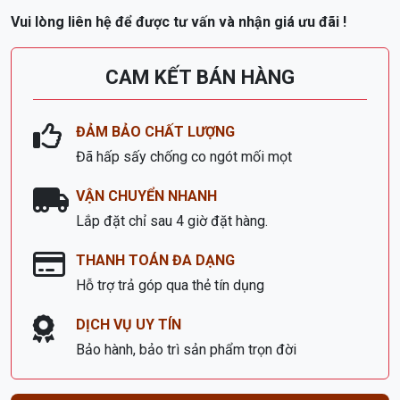
DỊCH VỤ UY TÍN
Bảo hành, bảo trì sản phẩm trọn đời
GỌI NGAY: 0973931357
SẢN PHẨM KHÁC
Khuyến
Mãi