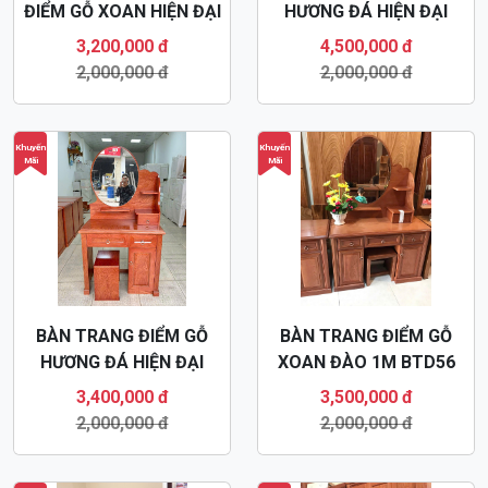
HƯƠNG ĐÁ HIỆN ĐẠI
XOAN ĐÀO 1M BTD56
BTD58
3,400,000 đ
3,500,000 đ
2,000,000 đ
2,000,000 đ
Khuyến
Khuyến
Mãi
Mãi
BÀN TRANG ĐIỂM HIỆN
BÀN TRANG ĐIỂM GỖ
ĐẠI GỖ SỒI MÀU NÂU
XOAN ĐÀO GIA LAI
ÓC CHÓ BTD55
BTD57
3,900,000 đ
3,200,000 đ
2,000,000 đ
2,000,000 đ