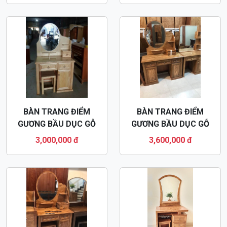
BÀN TRANG ĐIỂM
BÀN TRANG ĐIỂM GỖ
GƯƠNG BẦU DỤC GỖ
HƯƠNG XÁM KIỂU HIỆN
HUƠNG XÁM BTD09
ĐẠI BTD05
3,300,000 đ
3,400,000 đ