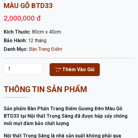
Sản phẩm Bàn Phấn Trang Điểm Gương Đèn Màu Gỗ
BTD33 tại Nội thất Trọng Sáng đã được hấp sấy chống
mối mọt đảm bảo chất lượng
Nội thất Trọng Sáng là nhà sản xuất không phải qua
trung gian, chúng tôi luôn có hàng trưng bày sẵn cho
khách dễ hình dung sản phẩm, Chuyên bán buôn , bán lẻ
.Xin mời quý khách đến tham quan và mua hàng .
- Kích thuóc 80cm x 40cm x 1m35
- Thiết kế có Đèn Led quanh gương
- Màu sắc đa dạng
Nội thất Trọng Sáng cam kết :
- Sản phẩm nhà làm nên giá cạnh tranh nhất
- Đảm bảo chất gỗ, gỗ đã được hấp sấy chống co ngót,