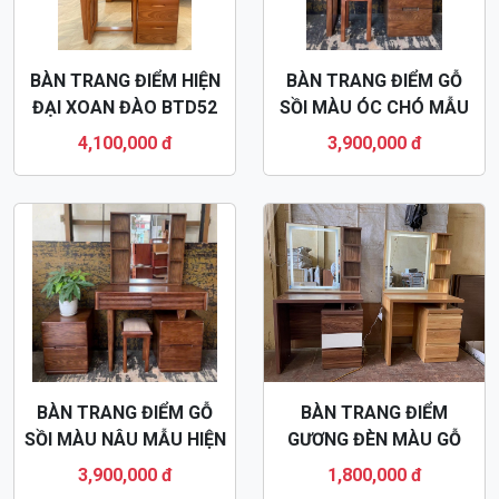
BÀN TRANG ĐIỂM GỖ
BÀN TRANG ĐIỂM
SỒI MÀU NÂU MẪU HIỆN
GƯƠNG ĐÈN MÀU GỖ
ĐẠI BTD50
BTD46
3,900,000 đ
1,800,000 đ
BÀN TRANG ĐIỂM
BÀN TRANG ĐIỂM
GƯƠNG BẦU DỤC GỖ
GƯƠNG BẦU DỤC GỖ
SỒI NGA BTD42
HƯƠNG XÁM BTD35
3,000,000 đ
3,600,000 đ