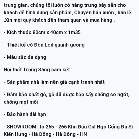
chống mọt mối
- Bảo hành dài hạn
- SHOWROOM : lô 265 - 266 Khu Đấu Giá Ngõ Cổng Đa Sĩ
Kiến Hưng - Hà Đông - Hà Đông - HN
Vui lòng liên hệ để được tư vấn và nhận giá ưu đãi !
CAM KẾT BÁN HÀNG
ĐẢM BẢO CHẤT LƯỢNG
Đã hấp sấy chống co ngót mối mọt
VẬN CHUYỂN NHANH
Lắp đặt chỉ sau 4 giờ đặt hàng.
THANH TOÁN ĐA DẠNG
Hỗ trợ trả góp qua thẻ tín dụng