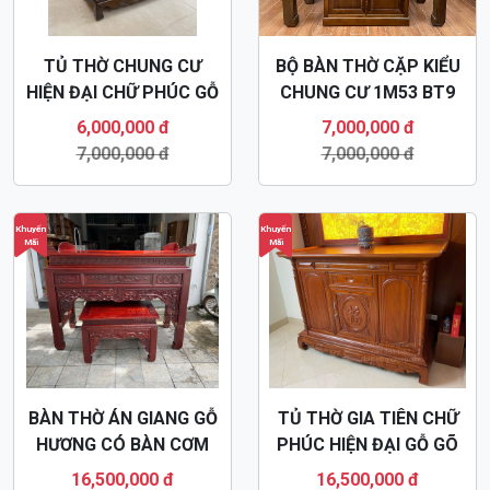
TỦ THỜ CHUNG CƯ
BỘ BÀN THỜ CẶP KIỂU
HIỆN ĐẠI CHỮ PHÚC GỖ
CHUNG CƯ 1M53 BT9
SỒI BT49
6,000,000 đ
7,000,000 đ
7,000,000 đ
7,000,000 đ
Khuyến
Khuyến
Mãi
Mãi
BÀN THỜ ÁN GIANG GỖ
TỦ THỜ GIA TIÊN CHỮ
HƯƠNG CÓ BÀN CƠM
PHÚC HIỆN ĐẠI GỖ GÕ
BT48
ĐỎ BT47
16,500,000 đ
16,500,000 đ