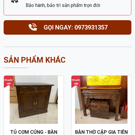
Bảo hành, bảo trì sản phẩm trọn đời
GỌI NGAY: 0973931357
SẢN PHẨM KHÁC
Khuyến
Khuyến
Mãi
Mãi
TỦ CƠM CÚNG - BÀN
BÀN THỜ CẶP GIA TIÊN