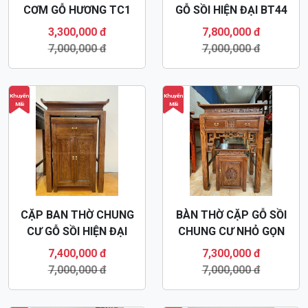
CƠM GỖ HƯƠNG TC1
GỖ SỒI HIỆN ĐẠI BT44
3,300,000 đ
7,800,000 đ
7,000,000 đ
7,000,000 đ
Khuyến
Khuyến
Mãi
Mãi
CẶP BAN THỜ CHUNG
BÀN THỜ CẶP GỖ SỒI
CƯ GỖ SỒI HIỆN ĐẠI
CHUNG CƯ NHỎ GỌN
BT52
BT53
7,400,000 đ
7,300,000 đ
7,000,000 đ
7,000,000 đ