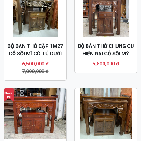
BỘ BÀN THỜ CẶP 1M27
BỘ BÀN THỜ CHUNG CƯ
GỖ SỒI MĨ CÓ TỦ DƯỚI
HIỆN ĐẠI GỖ SỒI MỸ
BT6
BT39
6,500,000 đ
5,800,000 đ
7,000,000 đ
Khuyến
Mãi