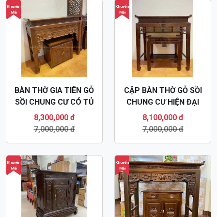
Khuyến
Khuyến
Mãi
Mãi
BÀN THỜ GIA TIÊN GỖ
CẶP BÀN THỜ GỖ SỒI
SỒI CHUNG CƯ CÓ TỦ
CHUNG CƯ HIỆN ĐẠI
CƠM BT50
BT51
8,300,000 đ
8,100,000 đ
7,000,000 đ
7,000,000 đ
Khuyến
Khuyến
Mãi
Mãi