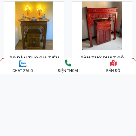
BỘ BÀN THỜ GIA TIÊN
BÀN THỜ PHẬT GỖ
GỖ SỒI MĨ KIỂU CHUNG
HƯƠNG ĐỎ BT38
CHAT ZALO
ĐIỆN THOẠI
BẢN ĐỒ
CƯ BT37
6,000,000 đ
15,500,000 đ