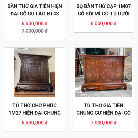
BÀN THỜ GIA TIÊN HIỆN
BỘ BÀN THỜ CẶP 1M07
ĐẠI GỖ GỤ LÀO BT43
GỖ SỒI MĨ CÓ TỦ DƯỚI
BT7
6,500,000 đ
6,000,000 đ
7,000,000 đ
TỦ THỜ CHỮ PHÚC
TỦ THỜ GIA TIÊN
1M27 HIỆN ĐẠI CHUNG
CHUNG CƯ HIỆN ĐẠI GỖ
CƯ BT10
GỤ BT40
6,500,000 đ
7,000,000 đ