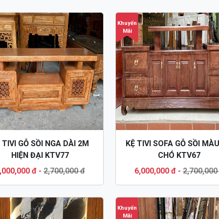
Khuyến
Mãi
 TIVI GỖ SỒI NGA DÀI 2M
KỆ TIVI SOFA GỖ SỒI MÀ
HIỆN ĐẠI KTV77
CHÓ KTV67
,000,000 đ
-
2,700,000 đ
6,000,000 đ
-
2,700,000
Khuyến
Mãi