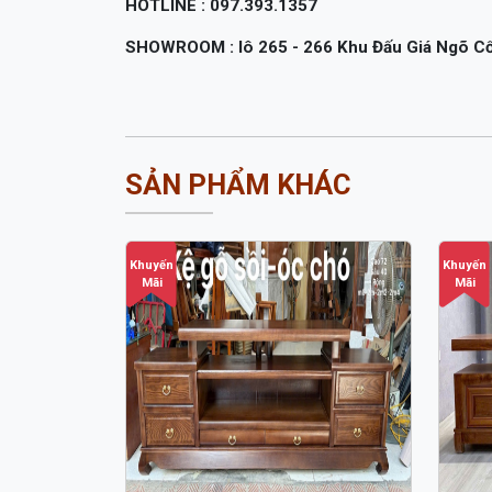
HOTLINE : 097.393.1357
SHOWROOM : lô 265 - 266 Khu Đấu Giá Ngõ Cổn
SẢN PHẨM KHÁC
Khuyến
Khuyến
Mãi
Mãi