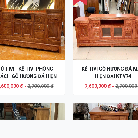
Ủ TIVI - KỆ TIVI PHÒNG
KỆ TIVI GỖ HƯƠNG ĐÁ 
ÁCH GỖ HƯƠNG ĐÁ HIỆN
HIỆN ĐẠI KTV74
ĐẠI KTV14
,600,000 đ
-
2,700,000 đ
7,600,000 đ
-
2,700,000