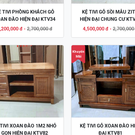
Ệ TIVI PHÒNG KHÁCH GỖ
KỆ TIVI GỖ SỒI MẪU ZI
AN ĐÀO HIỆN ĐẠI KTV34
HIỆN ĐẠI CHUNG CƯ KT
,200,000 đ
-
2,700,000 đ
4,500,000 đ
-
2,700,000
Khuyến
Mãi
 TIVI XOAN ĐÀO 1M2 NHỎ
KỆ TIVI GỖ XOAN ĐÀO H
GỌN HIỆN ĐẠI KTV82
ĐẠI KTV81