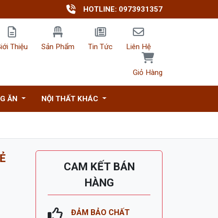
HOTLINE: 0973931357
iới Thiệu
Sản Phẩm
Tin Tức
Liên Hệ
Giỏ Hàng
NG ĂN
NỘI THẤT KHÁC
RẺ
CAM KẾT BÁN
HÀNG
ĐẢM BẢO CHẤT