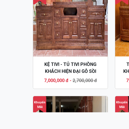
KỆ TIVI - TỦ TIVI PHÒNG
T
KHÁCH HIỆN ĐẠI GỖ SỒI
KH
KTV58
7,000,000 đ
-
2,700,000 đ
7
Khuyến
Khuyến
Mãi
Mãi