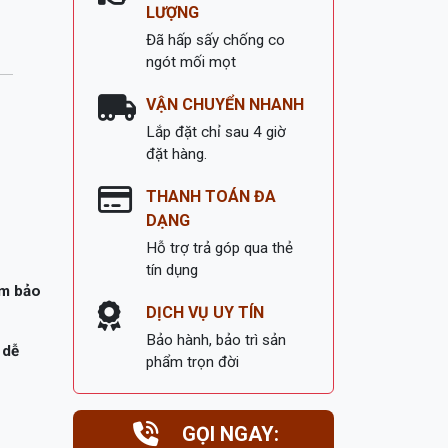
LƯỢNG
Đã hấp sấy chống co
ngót mối mọt
VẬN CHUYỂN NHANH
Lắp đặt chỉ sau 4 giờ
đặt hàng.
THANH TOÁN ĐA
DẠNG
Hỗ trợ trả góp qua thẻ
tín dụng
ảm bảo
DỊCH VỤ UY TÍN
Bảo hành, bảo trì sản
 dễ
phẩm trọn đời
GỌI NGAY: