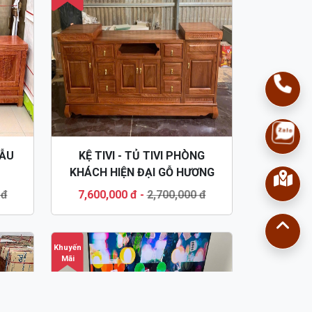
MẪU
KỆ TIVI - TỦ TIVI PHÒNG
KHÁCH HIỆN ĐẠI GỖ HƯƠNG
ĐÁ KTV54
 đ
7,600,000 đ
-
2,700,000 đ
Khuyến
Mãi