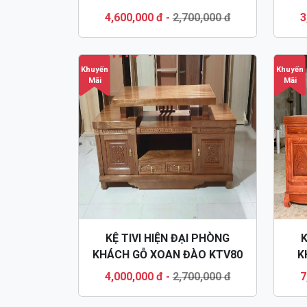
4,600,000 đ
-
2,700,000 đ
3
Khuyến
Khuyến
Mãi
Mãi
KỆ TIVI HIỆN ĐẠI PHÒNG
K
KHÁCH GỖ XOAN ĐÀO KTV80
K
4,000,000 đ
-
2,700,000 đ
7