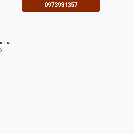
0973931357
c loại
uý