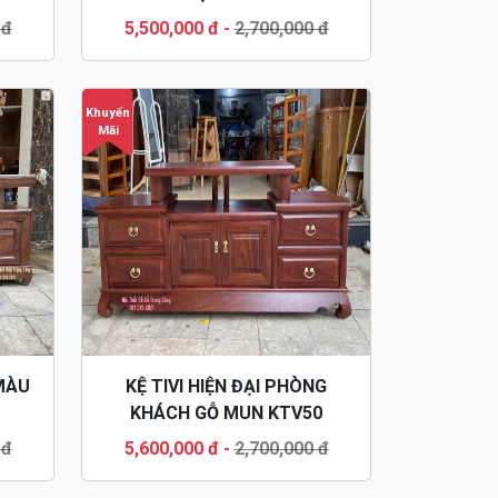
 đ
5,500,000 đ
-
2,700,000 đ
Khuyến
Mãi
 MÀU
KỆ TIVI HIỆN ĐẠI PHÒNG
KHÁCH GỖ MUN KTV50
 đ
5,600,000 đ
-
2,700,000 đ