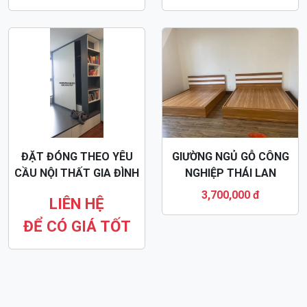
ĐẶT ĐÓNG THEO YÊU
GIƯỜNG NGỦ GỖ CÔNG
CẦU NỘI THẤT GIA ĐÌNH
NGHIỆP THÁI LAN
GỖ CÔNG NGHIỆP CAO
MDF30
3,700,000 đ
LIÊN HỆ
CẤP
ĐỂ CÓ GIÁ TỐT