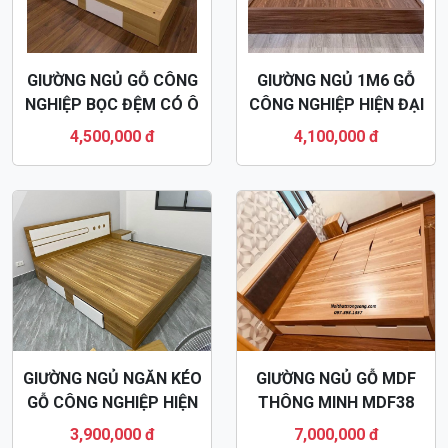
GIƯỜNG NGỦ GỖ CÔNG
GIƯỜNG NGỦ 1M6 GỖ
NGHIỆP BỌC ĐỆM CÓ Ô
CÔNG NGHIỆP HIỆN ĐẠI
KÉO MDF43
MDF32
4,500,000 đ
4,100,000 đ
GIƯỜNG NGỦ NGĂN KÉO
GIƯỜNG NGỦ GỖ MDF
GỖ CÔNG NGHIỆP HIỆN
THÔNG MINH MDF38
ĐẠI MDF48
3,900,000 đ
7,000,000 đ