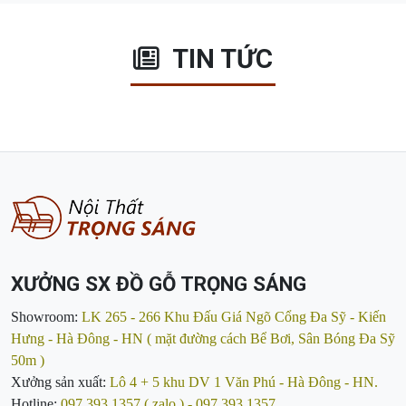
TIN TỨC
XƯỞNG SX ĐỒ GỖ TRỌNG SÁNG
Showroom:
LK 265 - 266 Khu Đấu Giá Ngõ Cổng Đa Sỹ - Kiến
Hưng - Hà Đông - HN ( mặt đường cách Bể Bơi, Sân Bóng Đa Sỹ
50m )
Xưởng sản xuất:
Lô 4 + 5 khu DV 1 Văn Phú - Hà Đông - HN.
Hotline:
097.393.1357 ( zalo ) - 097.393.1357