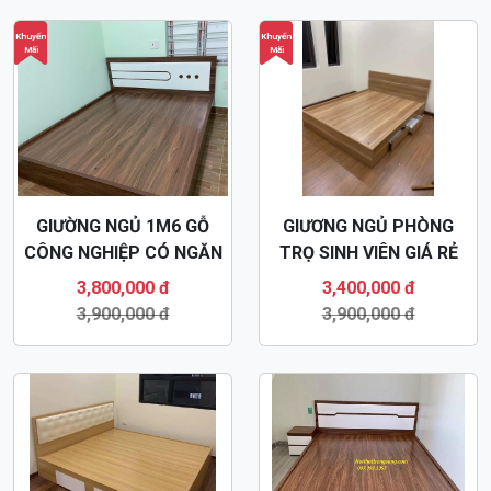
Khuyến
Khuyến
Mãi
Mãi
GIƯỜNG NGỦ 1M6 GỖ
GIƯƠNG NGỦ PHÒNG
CÔNG NGHIỆP CÓ NGĂN
TRỌ SINH VIÊN GIÁ RẺ
KÉO MDF81
MDF63
3,800,000 đ
3,400,000 đ
3,900,000 đ
3,900,000 đ