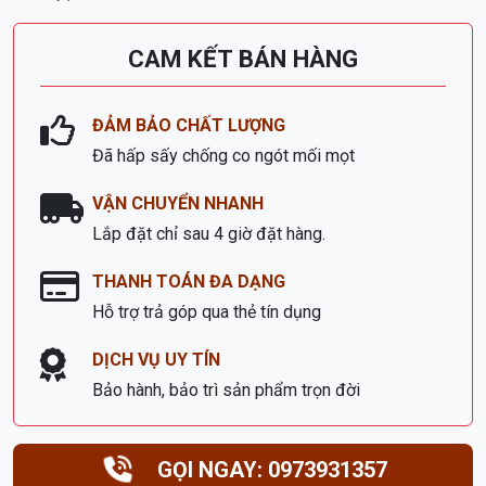
CAM KẾT BÁN HÀNG
ĐẢM BẢO CHẤT LƯỢNG
Đã hấp sấy chống co ngót mối mọt
VẬN CHUYỂN NHANH
Lắp đặt chỉ sau 4 giờ đặt hàng.
THANH TOÁN ĐA DẠNG
Hỗ trợ trả góp qua thẻ tín dụng
DỊCH VỤ UY TÍN
Bảo hành, bảo trì sản phẩm trọn đời
GỌI NGAY: 0973931357