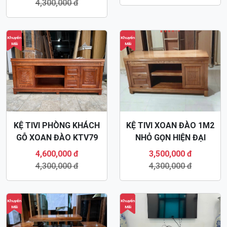
Khuyến
Khuyến
Mãi
Mãi
KỆ TIVI PHÒNG KHÁCH
KỆ TIVI XOAN ĐÀO 1M2
GỖ XOAN ĐÀO KTV79
NHỎ GỌN HIỆN ĐẠI
KTV82
4,600,000 đ
3,500,000 đ
4,300,000 đ
4,300,000 đ
Khuyến
Khuyến
Mãi
Mãi