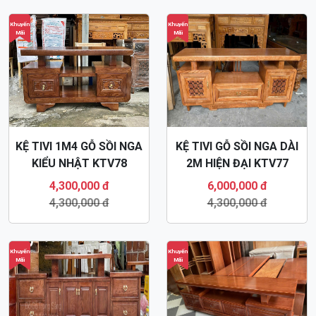
Mãi
Mãi
KỆ TIVI 1M4 GỖ SỒI NGA
KỆ TIVI GỖ SỒI NGA DÀI
KIỂU NHẬT KTV78
2M HIỆN ĐẠI KTV77
4,300,000 đ
6,000,000 đ
4,300,000 đ
4,300,000 đ
Khuyến
Khuyến
Mãi
Mãi