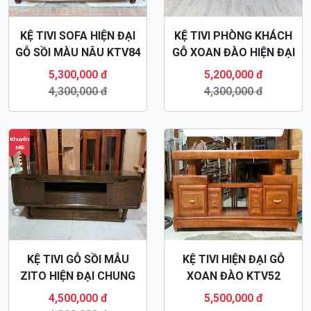
KỆ TIVI SOFA HIỆN ĐẠI
KỆ TIVI PHÒNG KHÁCH
GỖ SỒI MÀU NÂU KTV84
GỖ XOAN ĐÀO HIỆN ĐẠI
KTV34
5,300,000 đ
5,200,000 đ
4,300,000 đ
4,300,000 đ
Khuyến
Mãi
KỆ TIVI GỖ SỒI MẪU
KỆ TIVI HIỆN ĐẠI GỖ
ZITO HIỆN ĐẠI CHUNG
XOAN ĐÀO KTV52
CƯ KTV30
4,500,000 đ
5,500,000 đ
4,300,000 đ