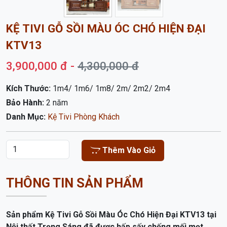
KỆ TIVI GỖ SỒI MÀU ÓC CHÓ HIỆN ĐẠI
KTV13
3,900,000 đ -
4,300,000 đ
Kích Thước:
1m4/ 1m6/ 1m8/ 2m/ 2m2/ 2m4
Bảo Hành:
2 năm
Danh Mục:
Kệ Tivi Phòng Khách
Thêm Vào Giỏ
THÔNG TIN SẢN PHẨM
Sản phẩm Kệ Tivi Gỗ Sồi Màu Óc Chó Hiện Đại KTV13 tại
Nội thất Trọng Sáng đã được hấp sấy chống mối mọt
đảm bảo chất lượng .