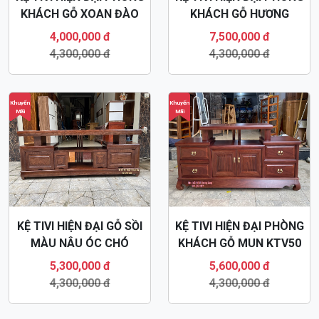
KTV80
KTV73
4,000,000 đ
7,500,000 đ
4,300,000 đ
4,300,000 đ
Khuyến
Khuyến
Mãi
Mãi
KỆ TIVI HIỆN ĐẠI GỖ SỒI
KỆ TIVI HIỆN ĐẠI PHÒNG
MÀU NÂU ÓC CHÓ
KHÁCH GỖ MUN KTV50
KTV49
5,300,000 đ
5,600,000 đ
4,300,000 đ
4,300,000 đ
Khuyến
Khuyến