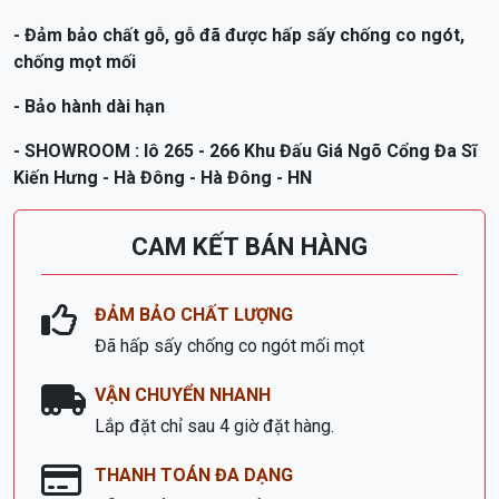
chống mọt mối
- Bảo hành dài hạn
- SHOWROOM : lô 265 - 266 Khu Đấu Giá Ngõ Cổng Đa Sĩ
Kiến Hưng - Hà Đông - Hà Đông - HN
CAM KẾT BÁN HÀNG
ĐẢM BẢO CHẤT LƯỢNG
Đã hấp sấy chống co ngót mối mọt
VẬN CHUYỂN NHANH
Lắp đặt chỉ sau 4 giờ đặt hàng.
THANH TOÁN ĐA DẠNG
Hỗ trợ trả góp qua thẻ tín dụng