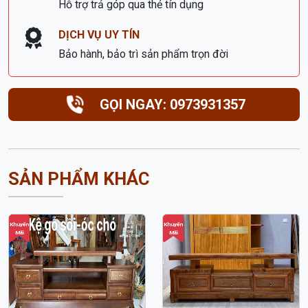
DỊCH VỤ UY TÍN
Bảo hành, bảo trì sản phẩm trọn đời
GỌI NGAY: 0973931357
SẢN PHẨM KHÁC
Khuyến
Khuyến
Mãi
Mãi