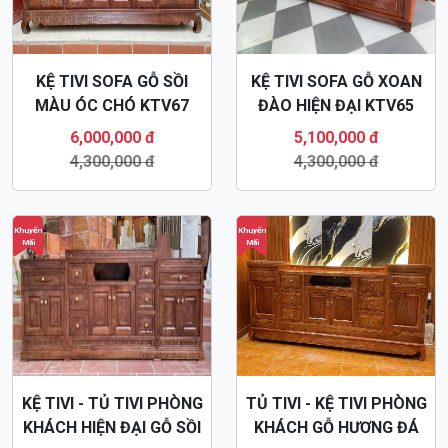
KỆ TIVI SOFA GỖ SỒI
KỆ TIVI SOFA GỖ XOAN
MÀU ÓC CHÓ KTV67
ĐÀO HIỆN ĐẠI KTV65
6,000,000 đ
5,100,000 đ
4,300,000 đ
4,300,000 đ
Khuyến
Khuyến
Mãi
Mãi
KỆ TIVI - TỦ TIVI PHÒNG
TỦ TIVI - KỆ TIVI PHÒNG
KHÁCH HIỆN ĐẠI GỖ SỒI
KHÁCH GỖ HƯƠNG ĐÁ
KTV58
HIỆN ĐẠI KTV14
7,000,000 đ
7,600,000 đ
4,300,000 đ
4,300,000 đ