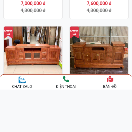
Khuyến
Khuyến
Mãi
Mãi
KỆ TIVI GỖ HƯƠNG ĐÁ
KỆ TIVI - TỦ TIVI PHÒNG
MẪU HIỆN ĐẠI KTV74
KHÁCH HIỆN ĐẠI GỖ
HƯƠNG ĐÁ KTV54
7,600,000 đ
7,600,000 đ
CHAT ZALO
ĐIỆN THOẠI
BẢN ĐỒ
4,300,000 đ
4,300,000 đ
Khuyến
Khuyến
Mãi
Mãi