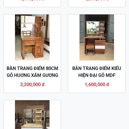
BÀN TRANG ĐIỂM 80CM
BÀN TRANG ĐIỂM KIỂU
GỖ HUƠNG XÁM GƯƠNG
HIỆN ĐẠI GỖ MDF
ZÍC ZẮC BTD04
BTD08
3,200,000 đ
1,600,000 đ