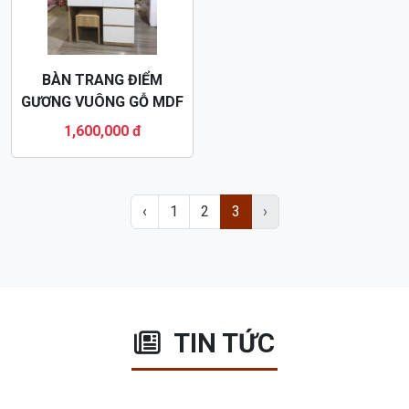
BÀN TRANG ĐIỂM
GƯƠNG VUÔNG GỖ MDF
BTD10
1,600,000 đ
‹
1
2
3
›
TIN TỨC